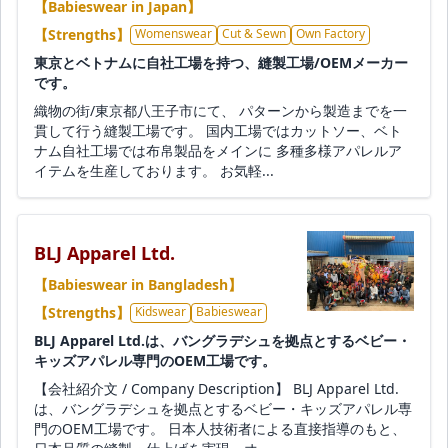
【Babieswear in Japan】
【Strengths】
Womenswear
Cut & Sewn
Own Factory
東京とベトナムに自社工場を持つ、縫製工場/OEMメーカー
です。
織物の街/東京都八王子市にて、 パターンから製造までを一
貫して行う縫製工場です。 国内工場ではカットソー、ベト
ナム自社工場では布帛製品をメインに 多種多様アパレルア
イテムを生産しております。 お気軽...
BLJ Apparel Ltd.
【Babieswear in Bangladesh】
【Strengths】
Kidswear
Babieswear
BLJ Apparel Ltd.は、バングラデシュを拠点とするベビー・
キッズアパレル専門のOEM工場です。
【会社紹介文 / Company Description】 BLJ Apparel Ltd.
は、バングラデシュを拠点とするベビー・キッズアパレル専
門のOEM工場です。 日本人技術者による直接指導のもと、