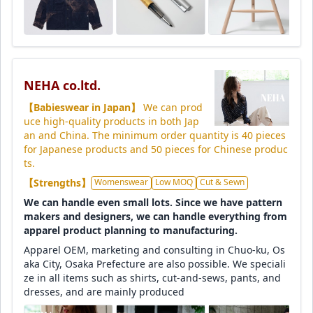
NEHA co.ltd.
【Babieswear in Japan】
We can prod
uce high-quality products in both Jap
an and China. The minimum order quantity is 40 pieces
for Japanese products and 50 pieces for Chinese produc
ts.
【Strengths】
Womenswear
Low MOQ
Cut & Sewn
We can handle even small lots. Since we have pattern
makers and designers, we can handle everything from
apparel product planning to manufacturing.
Apparel OEM, marketing and consulting in Chuo-ku, Os
aka City, Osaka Prefecture are also possible. We speciali
ze in all items such as shirts, cut-and-sews, pants, and
dresses, and are mainly produced