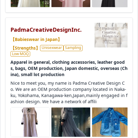
PadmaCreativeDesignInc.
【Babieswear in Japan】
【Strengths】
Unisexwear
Sampling
Low MOQ
Apparel in general, clothing accessories, leather good
s, bags, OEM production, Japan domestic, overseas (Ch
ina), small lot production
Nice to meet you, my name is Padma Creative Design C
o. We are an OEM production company located in Naka-
ku, Yokohama, Kanagawa-ken,Japan,mainly engaged in f
ashion design. We have a network of affili