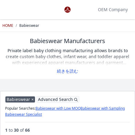
OEM Company
HOME
/
Babieswear
Babieswear Manufacturers
Private label baby clothing manufacturing allows brands to
create custom baby clothes, infant wear, and toddler apparel
with experienced apparel manufacturers and garment
factories. Because these garments are designed for
続きを読む
newborns and young children, soft and skin-friendly fabrics,
safe construction, and exceptional comfort are essential.
Details such as buttons, seams, and trims must also meet
high safety and quality standards. When selecting a
manufacturer, consider sample development, low minimum
Babieswear ×
Advanced Search
order quantities (Low MOQ), quality control systems, and
Popular Searches:
Babieswear with Low MOQ
Babieswear with Sampling
compliance with international safety standards. Apparel OEM
Babieswear Specialist
Search features 66 verified baby clothing manufacturers and
garment factories, allowing you to compare suppliers and
find the ideal private label manufacturing partner.
1
to
30
of
66