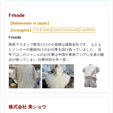
f-mode
【Babieswear in Japan】
【Strengths】
Cut & Sewn
Quick Turnaround
Low MOQ
f-mode
鳥取でスタッフ数名だけの小規模な縫製会社です。 もとも
とインナーの量販向けのお仕事を請け負っていました。 近
年ではこのジャンルのお仕事は中国や東南アジアに生産の拠
点が移ってしまい 仕事内容を年々変...
株式会社 美ショウ