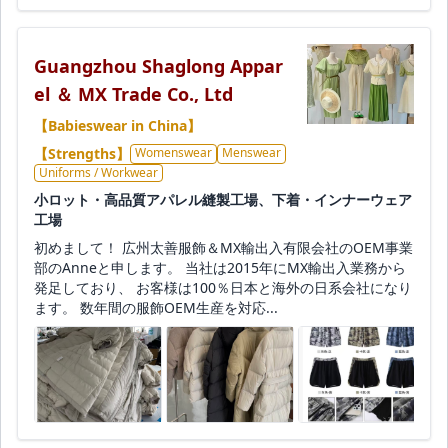
Guangzhou Shaglong Appar
el ＆ MX Trade Co., Ltd
【Babieswear in China】
【Strengths】
Womenswear
Menswear
Uniforms / Workwear
小ロット・高品質アパレル縫製工場、下着・インナーウェア
工場
初めまして！ 広州太善服飾＆MX輸出入有限会社のOEM事業
部のAnneと申します。 当社は2015年にMX輸出入業務から
発足しており、 お客様は100％日本と海外の日系会社になり
ます。 数年間の服飾OEM生産を対応...