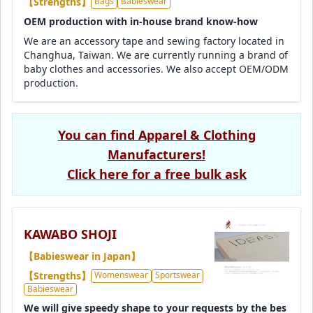
【Strengths】
Bags
Babieswear
OEM production with in-house brand know-how
We are an accessory tape and sewing factory located in
Changhua, Taiwan. We are currently running a brand of
baby clothes and accessories. We also accept OEM/ODM
production.
You can find Apparel & Clothing
Manufacturers!
Click here for a free bulk ask
KAWABO SHOJI
【Babieswear in Japan】
【Strengths】
Womenswear
Sportswear
Babieswear
We will give speedy shape to your requests by the bes