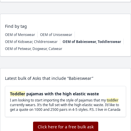
Find by tag
OEM of Menswear
OEM of Unisexwear
OEM of Kidswear, Childrenswear
OEM of Babieswear, Toddlerswear
OEM of Petwear, Dogwear, Catwear
Latest bulk of Asks that include “Babieswear”
Toddler
pajamas with the high elastic waste
I am looking to start importing the style of pajamas that my
toddler
currently wears. It’s the full set with the high elastic waste. I’d like to
get a quote on 1000 and 2500 pairs in 4-5 styles. P.S. I live in Canada
Click here for a free bulk ask