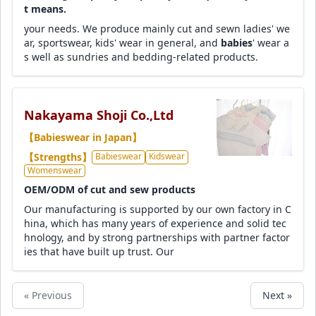
t means.
your needs. We produce mainly cut and sewn ladies' we
ar, sportswear, kids' wear in general, and
babies
' wear a
s well as sundries and bedding-related products.
Nakayama Shoji Co.,Ltd
【Babieswear in Japan】
【Strengths】
Babieswear
Kidswear
Womenswear
OEM/ODM of cut and sew products
Our manufacturing is supported by our own factory in C
hina, which has many years of experience and solid tec
hnology, and by strong partnerships with partner factor
ies that have built up trust. Our
« Previous
Next »