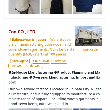
Coo CO., LTD.
【Babieswear in Japan】
We are capa
ble of manufacturing both woven and
cut-and-sewn garments. Our standard minimum order
quantity (MOQ) starts at 100 pieces.
【Strengths】
Cut & Sewn
Outerwear
Innerwear / Underwear
●In-House Manufacturing ●Product Planning and Ma
nufacturing ●Overseas Manufacturing, Import and Ex
port
Our own sewing factory is located in Shibata City, Niigat
a Prefecture, and is fully equipped to manufacture a co
mplete range of apparel, including woven garments, cu
t-and-sewn items, outerwear, and in