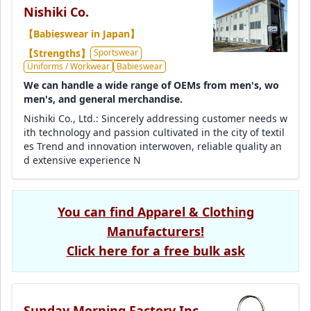
Nishiki Co.
【Babieswear in Japan】
【Strengths】
Sportswear
Uniforms / Workwear
Babieswear
We can handle a wide range of OEMs from men's, wo
men's, and general merchandise.
Nishiki Co., Ltd.: Sincerely addressing customer needs w
ith technology and passion cultivated in the city of textil
es Trend and innovation interwoven, reliable quality an
d extensive experience N
You can find Apparel & Clothing
Manufacturers!
Click here for a free bulk ask
Sunday Morning Factory Inc.