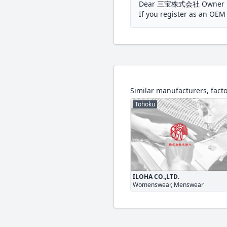
Dear 三宝株式会社 Owner
If you register as an OE
Similar manufacturers, facto
Tohoku
ILOHA CO.,LTD.
Womenswear, Menswear