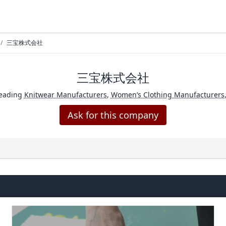
/
三宝株式会社
三宝株式会社
leading
Knitwear Manufacturers
,
Women’s Clothing Manufacturers
Ask for this company