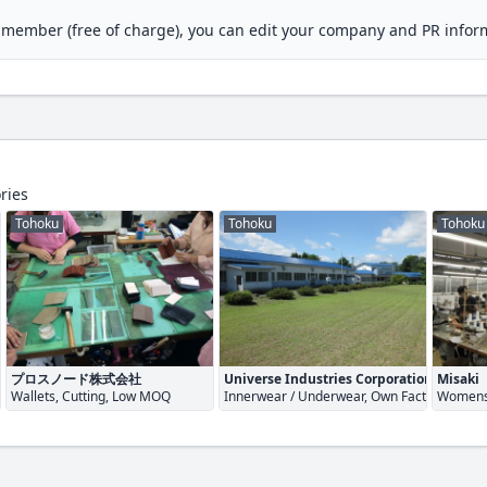
M member (free of charge), you can edit your company and PR infor
ries
Tohoku
Tohoku
Tohoku
プロスノード株式会社
Universe Industries Corporation
Misaki
Wallets, Cutting, Low MOQ
Innerwear / Underwear, Own Factory
Womens