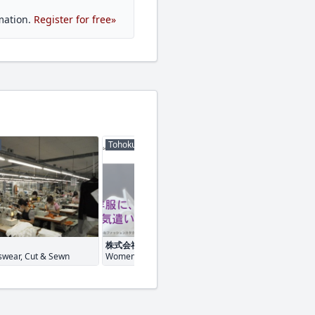
mation.
Register for free»
Tohoku
Tohoku
株式会社ファッションカタクラ
Tokyo fashion Co.
wear, Cut & Sewn
Womenswear, Dresses
Womenswear, Me