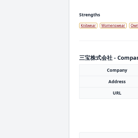
Strengths
Knitwear
Womenswear
Own
三宝株式会社 - Company
Company
Address
URL