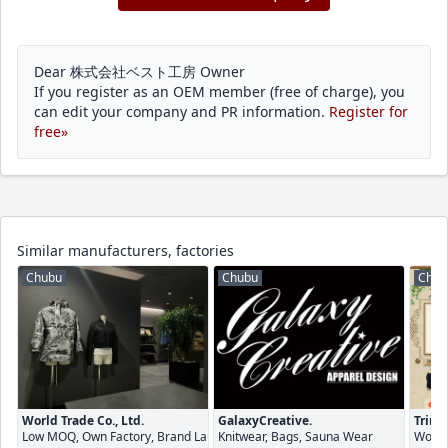
Dear 株式会社ベスト工房 Owner
If you register as an OEM member (free of charge), you
can edit your company and PR information.
Register for
free»
Similar manufacturers, factories
Chubu
Chubu
Chub
World Trade Co., Ltd.
GalaxyCreative.
Trim 
Low MOQ, Own Factory, Brand Launch Support
Knitwear, Bags, Sauna Wear
Women