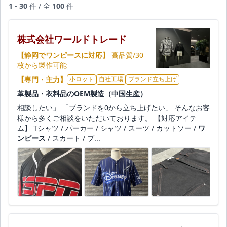
1
-
30
件 / 全
100
件
株式会社ワールドトレード
【静岡でワンピースに対応】
高品質/30
枚から製作可能
【専門・主力】
小ロット
自社工場
ブランド立ち上げ
革製品・衣料品のOEM製造（中国生産）
相談したい」 「ブランドを0から立ち上げたい」 そんなお客
様から多くご相談をいただいております。 【対応アイテ
ム】 Tシャツ / パーカー / シャツ / スーツ / カットソー /
ワ
ンピース
/ スカート / ブ...