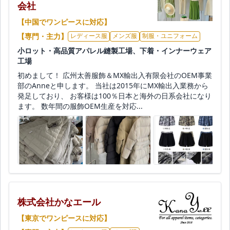
会社
【中国でワンピースに対応】
【専門・主力】
レディース服
メンズ服
制服・ユニフォーム
小ロット・高品質アパレル縫製工場、下着・インナーウェア
工場
初めまして！ 広州太善服飾＆MX輸出入有限会社のOEM事業
部のAnneと申します。 当社は2015年にMX輸出入業務から
発足しており、 お客様は100％日本と海外の日系会社になり
ます。 数年間の服飾OEM生産を対応...
株式会社かなエール
【東京でワンピースに対応】