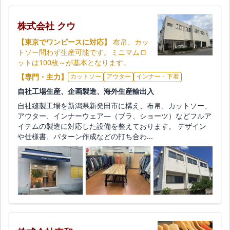
株式会社 クウ
【東京でワンピースに対応】
布帛、カッ
トソー問わず生産可能です。ミニマムロ
ットは100枚～が基本となります。
【専門・主力】
カットソー
アウター
インナー・下着
自社工場生産、企画製造、海外生産輸出入
自社縫製工場を新潟県新発田市に構え、布帛、カットソー、
アウター、インナーウェア―（ブラ、ショーツ）などフルア
イテムの製造に対応した設備を整えております。 デザイン
や仕様書、パターン作成などの打ち合わ...