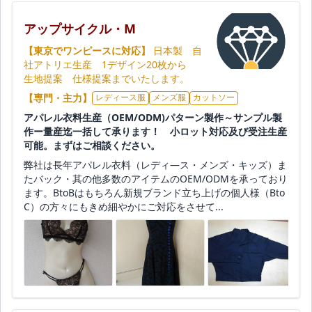
アップサイクル・M
【東京でワンピースに対応】
日本製 自
社アトリエ生産 1デザイン20枚から
生地提案 仕様提案までいたします。
【専門・主力】
レディース服
メンズ服
カットソー
アパレル衣料生産（OEM/ODM)パターン製作～サンプル製
作ー量産迄一括して承ります！ 小ロット対応及び受注生産
可能。まずはご相談ください。
弊社は長年アパレル衣料（レディ―ス・メンズ・キッズ）ま
たバック・其の他多数のアイテムのOEM/ODMを承っており
ます。BtoBはもちろん新規ブランド立ち上げの個人様（Bto
C）の方々にもきめ細やかにご対応をさせて...