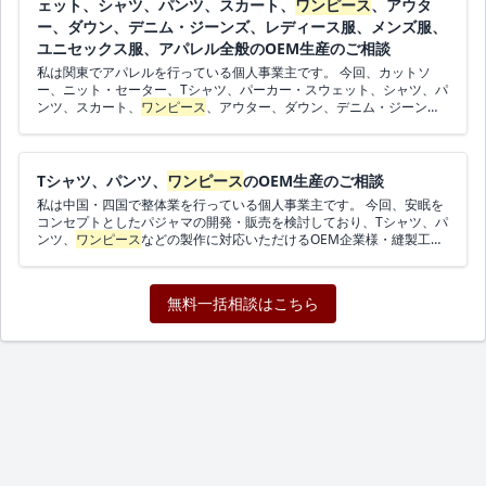
ェット、シャツ、パンツ、スカート、
ワンピース
、アウタ
ー、ダウン、デニム・ジーンズ、レディース服、メンズ服、
ユニセックス服、アパレル全般のOEM生産のご相談
私は関東でアパレルを行っている個人事業主です。 今回、カットソ
ー、ニット・セーター、Tシャツ、パーカー・スウェット、シャツ、パ
ンツ、スカート、
ワンピース
、アウター、ダウン、デニム・ジーン
ズ、レディース服、メンズ服、ユニセックス服、アパレル全般の開発
に伴いまして、OEM企業様や縫製工場様を探しています。 ロットは未
定、予算は50万円以内、スケジュールはできるだけ早く進めたいで
す。 オンラインで打ち合わせができればエリアは問いません。 ご連絡
Tシャツ、パンツ、
ワンピース
のOEM生産のご相談
お待ちしております。
私は中国・四国で整体業を行っている個人事業主です。 今回、安眠を
コンセプトとしたパジャマの開発・販売を検討しており、Tシャツ、パ
ンツ、
ワンピース
などの製作に対応いただけるOEM企業様・縫製工場
様を探しています。 ロットは50～100枚程度、予算は10万円以内、ス
ケジュールは未定です。 日本のエリアの企業様からのご連絡を希望し
ます。 ご連絡お待ちしております。
無料一括相談はこちら