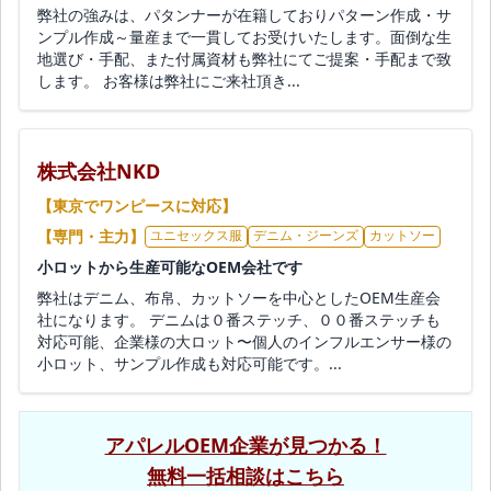
弊社の強みは、パタンナーが在籍しておりパターン作成・サ
ンプル作成～量産まで一貫してお受けいたします。面倒な生
地選び・手配、また付属資材も弊社にてご提案・手配まで致
します。 お客様は弊社にご来社頂き...
株式会社NKD
【東京でワンピースに対応】
【専門・主力】
ユニセックス服
デニム・ジーンズ
カットソー
小ロットから生産可能なOEM会社です
弊社はデニム、布帛、カットソーを中心としたOEM生産会
社になります。 デニムは０番ステッチ、００番ステッチも
対応可能、企業様の大ロット〜個人のインフルエンサー様の
小ロット、サンプル作成も対応可能です。...
アパレルOEM企業が見つかる！
無料一括相談はこちら