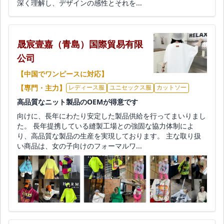
深く理解し、デザインの感性とそれを...
晟宸壹嘉（青島）国際貿易有限
公司
【中国でワンピースに対応】
【専門・主力】
レディース服
ユニセックス服
カットソー
高品質なニット製品のOEMが得意です
向けに、長年にわたり安定した製品供給を行ってまいりまし
た。 長年提携している縫製工場との強固な協力体制によ
り、高品質な製品の生産を実現しております。 主な取り扱
い商品は、女の子向けのフォーマルワ...