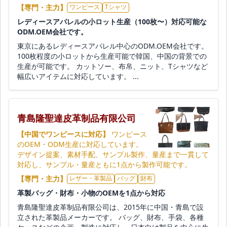
【専門・主力】
ワンピース
Tシャツ
レディースアパレルの小ロット生産（100枚〜）対応可能な
ODM.OEM会社です。
東京にあるレディースアパレル中心のODM.OEM会社です。
100枚程度の小ロットから生産可能で韓国、中国の背景での
生産が可能です。 カットソー、布帛、ニット、Tシャツなど
幅広いアイテムに対応しています。 ...
青島隆聖達皮革制品有限公司
【中国でワンピースに対応】
ワンピース
のOEM・ODM生産に対応しています。
デザイン提案、素材手配、サンプル製作、量産まで一貫して
対応し、サンプル・量産ともに1点から製作可能です。
【専門・主力】
レザー・革製品
バッグ
財布
革製バッグ・財布・小物のOEMを1点から対応
青島隆聖達皮革制品有限公司は、2015年に中国・青島で設
立された革製品メーカーです。 バッグ、財布、手袋、各種