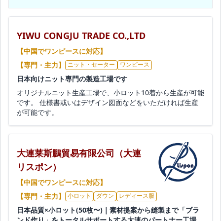
YIWU CONGJU TRADE CO.,LTD
【中国でワンピースに対応】
【専門・主力】
ニット・セーター
ワンピース
日本向けニット専門の製造工場です
オリジナルニット生産工場で、小ロット10着から生産が可能
です。 仕様書或いはデザイン図面などをいただければ生産
が可能です。
大連莱斯鵬貿易有限公司（大連
リスポン）
【中国でワンピースに対応】
【専門・主力】
小ロット
ダウン
レディース服
日本品質×小ロット(50枚〜)｜素材提案から縫製まで「ブラ
ンド作り」をトータルサポートする大連のパートナー工場