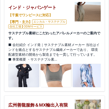
インド・ジャパンゲート
【千葉でワンピースに対応】
【専門・主力】
エシカル・サステナブル
自社工場
ODMサービス
サステナブル素材にこだわったアパレルメーカーのご案内で
す。
■ 会社紹介 インド発｜サステナブル素材メーカー 当社はイ
ンドを拠点とするサステナブル繊維メーカーであり、 環境
配慮型素材の開発から製造までを一貫して行っています。
■ 事業概要 ・サステナブル素...
広州善龍服飾＆MX輸出入有限