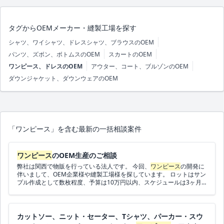
タグからOEMメーカー・縫製工場を探す
シャツ、ワイシャツ、ドレスシャツ、ブラウスのOEM
パンツ、ズボン、ボトムスのOEM
スカートのOEM
ワンピース、ドレスのOEM
アウター、コート、ブルゾンのOEM
ダウンジャケット、ダウンウェアのOEM
「ワンピース」を含む最新の一括相談案件
ワンピース
のOEM生産のご相談
弊社は関西で物販を行っている法人です。 今回、
ワンピース
の開発に
伴いまして、OEM企業様や縫製工場様を探しています。 ロットはサン
プル作成として数枚程度、予算は10万円以内、スケジュールは3ヶ月
以内です。 オンラインで打ち合わせができればエリアは問いません。
ご連絡お待ちしております。
カットソー、ニット・セーター、Tシャツ、パーカー・スウ