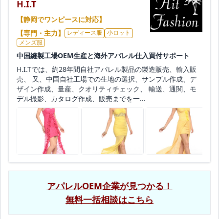
H.I.T
【静岡でワンピースに対応】
【専門・主力】
レディース服
小ロット
メンズ服
中国縫製工場OEM生産と海外アパレル仕入買付サポート
H.I.Tでは、約28年間自社アパレル製品の製造販売、輸入販
売、 又、中国自社工場での生地の選択、サンプル作成、デ
ザイン作成、量産、クオリティチェック、 輸送、通関、モ
デル撮影、カタログ作成、販売までを一...
アパレルOEM企業が見つかる！
無料一括相談はこちら