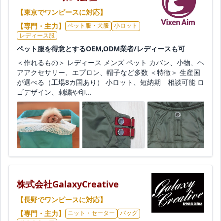
【東京でワンピースに対応】
【専門・主力】
ペット服・犬服
小ロット
レディース服
ペット服を得意とするOEM,ODM業者/レディースも可
＜作れるもの＞ レディース メンズ ペット カバン、小物、ヘ
アアクセサリー、エプロン、帽子など多数 ＜特徴＞ 生産国
が選べる（工場8カ国あり） 小ロット、短納期 相談可能 ロ
ゴデザイン、刺繍や印...
株式会社GalaxyCreative
【長野でワンピースに対応】
【専門・主力】
ニット・セーター
バッグ