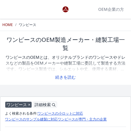
OEM企業の方
HOME
/
ワンピース
ワンピースのOEM製造メーカー・縫製工場一
覧
ワンピースのOEMとは、オリジナルブランドのワンピースやドレ
スなどの製品をOEMメーカーや縫製工場に委託して製造する方法
です。ワンピース製造では、シルエットや丈、使用する素材、切
り替え、裏地、ファスナーなどの開き仕様によって、
カジュアル
続きを読む
から
フォーマル
まで幅広い表現が可能で、仕上がりや着用感が大
きく変わります。オリジナルのワンピースやドレスを製造する際
は、サンプル作成への対応や小ロット生産の可否、得意とする素
材や縫製技術などを確認しながらOEMメーカーや縫製工場を選ぶ
ことが重要です。アパレルOEM検索では、ワンピース・ドレスの
ワンピース ×
詳細検索
製造に対応するOEMメーカーや縫製工場を掲載しています。企業
よく検索される条件:
ワンピースの小ロットに対応
一覧を比較しながら、条件に合ったOEMパートナーを探すことが
ワンピースのサンプル縫製に対応
ワンピースが専門・主力の企業
できます。現在、ワンピースのOEM製造に対応するメーカー・縫
製工場を100社掲載しています。