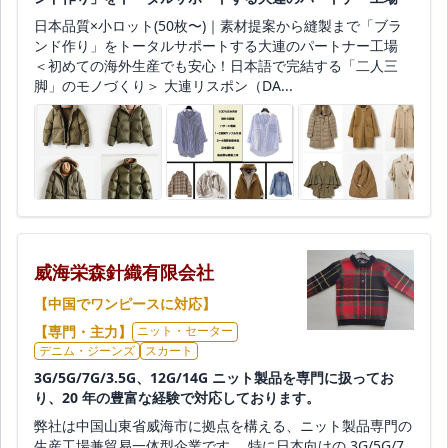
日本品質×小ロット(50枚〜)｜素材提案から縫製まで「ブラ
ンド作り」をトータルサポートする大連のパートナー工場
＜初めての海外生産でも安心！日本語で完結する「二人三
脚」のモノづくり＞ 大連リスポン（DA...
威海栄森針織有限会社
【中国でワンピースに対応】
【専門・主力】
ニット・セーター
デニム・ジーンズ
スカート
3G/5G/7G/3.5G、12G/14G ニット製品を専門に扱ってお
り、20 年の豊富な経験で対応しております。
弊社は中国山東省威海市に拠点を構える、ニット製品専門の
生産工場兼貿易一体型企業です。 特に日本向けの 3G/5G/7