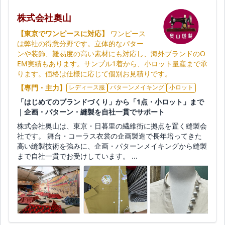
株式会社奧山
【東京でワンピースに対応】
ワンピース
は弊社の得意分野です。立体的なパター
ンや装飾、難易度の高い素材にも対応し、海外ブランドのO
EM実績もあります。サンプル1着から、小ロット量産まで承
ります。価格は仕様に応じて個別お見積りです。
【専門・主力】
レディース服
パターンメイキング
小ロット
「はじめてのブランドづくり」から「1点・小ロット」まで
｜企画・パターン・縫製を自社一貫でサポート
株式会社奥山は、東京・日暮里の繊維街に拠点を置く縫製会
社です。 舞台・コーラス衣裳の企画製造で長年培ってきた
高い縫製技術を強みに、企画・パターンメイキングから縫製
まで自社一貫でお受けしています。 ...