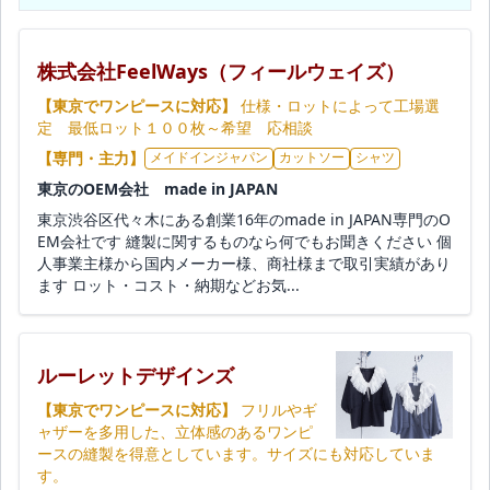
株式会社FeelWays（フィールウェイズ）
【東京でワンピースに対応】
仕様・ロットによって工場選
定 最低ロット１００枚～希望 応相談
【専門・主力】
メイドインジャパン
カットソー
シャツ
東京のOEM会社 made in JAPAN
東京渋谷区代々木にある創業16年のmade in JAPAN専門のO
EM会社です 縫製に関するものなら何でもお聞きください 個
人事業主様から国内メーカー様、商社様まで取引実績があり
ます ロット・コスト・納期などお気...
ルーレットデザインズ
【東京でワンピースに対応】
フリルやギ
ャザーを多用した、立体感のあるワンピ
ースの縫製を得意としています。サイズにも対応していま
す。