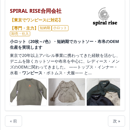
SPIRAL RISE合同会社
【東京でワンピースに対応】
【専門・主力】
短納期
小ロット
卸売・仕入
小ロット（20枚～/色）・短納期でカットソー・布帛のOEM
生産を実現します
東京で20年以上アパレル事業に携わってきた経験を活かし、
デニムを除くカットソーや布帛を中心に、レディース・メン
ズのOEMに関わってきました。 ――トップス・インナー・
水着・
ワンピース
・ボトムス・犬服―― と...
« 前
次 »