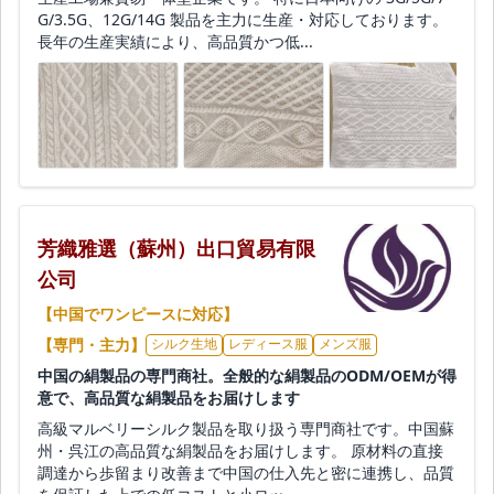
G/3.5G、12G/14G 製品を主力に生産・対応しております。
長年の生産実績により、高品質かつ低...
芳織雅選（蘇州）出口貿易有限
公司
【中国でワンピースに対応】
【専門・主力】
シルク生地
レディース服
メンズ服
中国の絹製品の専門商社。全般的な絹製品のODM/OEMが得
意で、高品質な絹製品をお届けします
高級マルベリーシルク製品を取り扱う専門商社です。中国蘇
州・呉江の高品質な絹製品をお届けします。 原材料の直接
調達から歩留まり改善まで中国の仕入先と密に連携し、品質