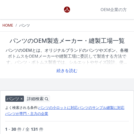
OEM企業の方
HOME
/
パンツ
パンツのOEM製造メーカー・縫製工場一覧
パンツのOEMとは、オリジナルブランドのパンツやズボン、各種
ボトムスをOEMメーカーや縫製工場に委託して製造する方法で
す。パンツ・ボトムス製造では、シルエットやサイズ設計、使用
する素材、生地の厚みや伸縮性、ウエスト・股上・股下・ポケッ
続きを読む
トなどの仕様によって、履き心地や仕上がりが大きく変わりま
す。
デニムパンツ
やスラックス、カジュアルパンツなど、製品ご
とに適した素材や縫製仕様も異なります。オリジナルのパンツや
ボトムスを製造する際は、サンプル作成への対応や小ロット生産
の可否、得意とする素材や縫製技術などを確認しながらOEMメー
パンツ ×
詳細検索
カーや縫製工場を選ぶことが重要です。アパレルOEM検索では、
よく検索される条件:
パンツの小ロットに対応
パンツのサンプル縫製に対応
パンツ・ズボン・ボトムスの製造に対応するOEMメーカーや縫製
パンツが専門・主力の企業
工場を掲載しています。企業一覧を比較しながら、条件に合った
OEMパートナーを探すことができます。現在、パンツのOEM製造
に対応するメーカー・縫製工場を131社掲載しています。
1
-
30
件 / 全
131
件