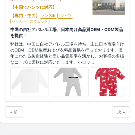
【中国でパンツに対応】
【専門・主力】
メンズ服
Tシャツ
パーカー・スウェット
中国の自社アパレル工場、日本向け高品質OEM・ODM製品
を提供！
弊社は、中国に自社アパレル工場を持ち、主に日本市場向け
のOEM・ODM生産および衣料品貿易を行っております。長
年にわたる製造経験と高い品質基準を活かし、お客様の多様
なニーズに柔軟に対応いたします。小ロッ...
« 前
次 »