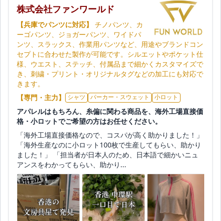
株式会社ファンワールド
【兵庫でパンツに対応】
チノパンツ、カ
ーゴパンツ、ジョガーパンツ、ワイドパ
ンツ、スラックス、作業用パンツなど、用途やブランドコン
セプトに合わせた製作が可能です。シルエットやポケット仕
様、ウエスト、ステッチ、付属品まで細かくカスタマイズで
き、刺繍・プリント・オリジナルタグなどの加工にも対応で
きます。
【専門・主力】
シャツ
パーカー・スウェット
小ロット
アパレルはもちろん、糸偏に関わる商品を、海外工場直接価
格・小ロットでご希望の方はお任せください。
「海外工場直接価格なので、コスパが高く助かりました！」
「海外生産なのに小ロット100枚で生産してもらい、助かり
ました！」 「担当者が日本人のため、日本語で細かいニュ
アンスをわかってもらい、助かり...