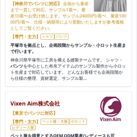
【神奈川でパンツに対応】
企画から量産
まで一貫して対応。サンプル1着〜、量
産10着〜お受け致します。サンプル24000円/着〜、量産100
00円/着〜 仕様・納期等により変動いたしますが参考価格
としてご覧ください。
【専門・主力】
シャツ
パンツ
平塚市を拠点とし、企画段階からサンプル・小ロット生産ま
で行います。
神奈川県平塚市に工房を構える縫製チームです。 シャツ・
パンツ
を中心とした布帛アイテムのサンプル製作から小ロッ
ト生産まで対応しています。 どんなお客様でも企画段階か
ら仕様の整理、資材選定、サンプル製...
Vixen Aim株式会社
【東京でパンツに対応】
【専門・主力】
ペット服・犬服
小ロット
レディース服
ペット服を得意とするOEM,ODM業者/レディースも可