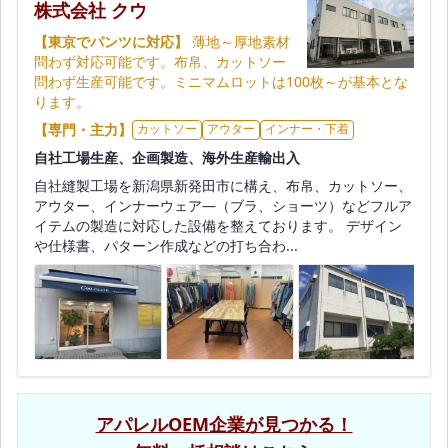
株式会社 クウ
【東京でパンツに対応】
薄地～厚地素材
問わず対応可能です。布帛、カットソー
問わず生産可能です。ミニマムロットは100枚～が基本とな
ります。
【専門・主力】
カットソー
アウター
インナー・下着
自社工場生産、企画製造、海外生産輸出入
自社縫製工場を新潟県新発田市に構え、布帛、カットソー、
アウター、インナーウェア―（ブラ、ショーツ）などフルア
イテムの製造に対応した設備を整えております。 デザイン
や仕様書、パターン作成などの打ち合わ...
アパレルOEM企業が見つかる！