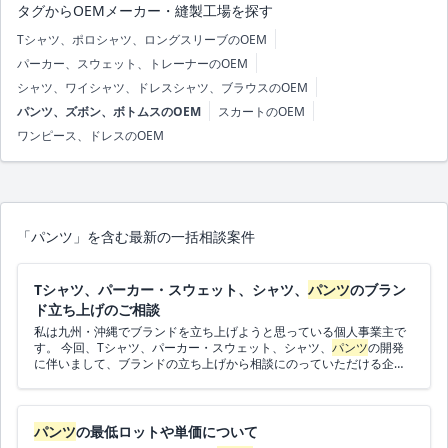
タグからOEMメーカー・縫製工場を探す
Tシャツ、ポロシャツ、ロングスリーブのOEM
パーカー、スウェット、トレーナーのOEM
シャツ、ワイシャツ、ドレスシャツ、ブラウスのOEM
パンツ、ズボン、ボトムスのOEM
スカートのOEM
ワンピース、ドレスのOEM
「パンツ」を含む最新の一括相談案件
Tシャツ、パーカー・スウェット、シャツ、
パンツ
のブラン
ド立ち上げのご相談
私は九州・沖縄でブランドを立ち上げようと思っている個人事業主で
す。 今回、Tシャツ、パーカー・スウェット、シャツ、
パンツ
の開発
に伴いまして、ブランドの立ち上げから相談にのっていただける企業
様を探しています。 ロットは相談、予算は未定、スケジュールはでき
るだけ早く進めたいです。 日本のエリアの企業様からのご連絡を希望
します。 ご連絡お待ちしております。
パンツ
の最低ロットや単価について