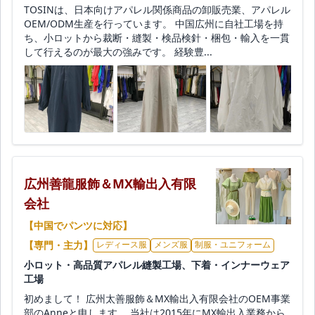
TOSINは、日本向けアパレル関係商品の卸販売業、アパレル
OEM/ODM生産を行っています。 中国広州に自社工場を持
ち、小ロットから裁断・縫製・検品検針・梱包・輸入を一貫
して行えるのが最大の強みです。 経験豊...
広州善龍服飾＆MX輸出入有限
会社
【中国でパンツに対応】
【専門・主力】
レディース服
メンズ服
制服・ユニフォーム
小ロット・高品質アパレル縫製工場、下着・インナーウェア
工場
初めまして！ 広州太善服飾＆MX輸出入有限会社のOEM事業
部のAnneと申します。 当社は2015年にMX輸出入業務から