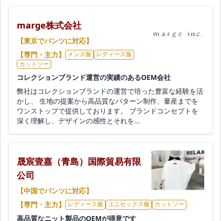
marge株式会社
【東京でパンツに対応】
【専門・主力】
メンズ服
レディース服
カットソー
コレクションブランド運営の実績のあるOEM会社
弊社はコレクションブランドの運営で培った豊富な経験を活
かし、 生地の提案から高品質なパターン制作、量産までを
ワンストップで提供しております。 ブランドコンセプトを
深く理解し、デザインの感性とそれを...
晟宸壹嘉（青島）国際貿易有限
公司
【中国でパンツに対応】
【専門・主力】
レディース服
ユニセックス服
カットソー
高品質なニット製品のOEMが得意です