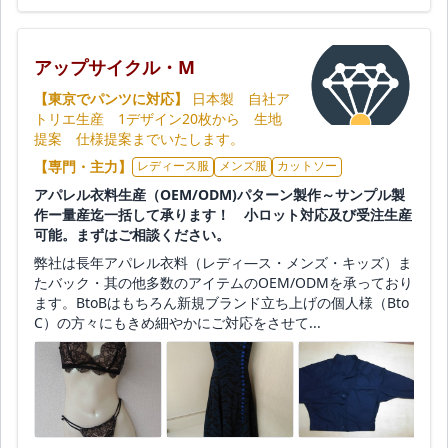
アップサイクル・M
【東京でパンツに対応】
日本製 自社ア
トリエ生産 1デザイン20枚から 生地
提案 仕様提案までいたします。
【専門・主力】
レディース服
メンズ服
カットソー
アパレル衣料生産（OEM/ODM)パターン製作～サンプル製
作ー量産迄一括して承ります！ 小ロット対応及び受注生産
可能。まずはご相談ください。
弊社は長年アパレル衣料（レディ―ス・メンズ・キッズ）ま
たバック・其の他多数のアイテムのOEM/ODMを承っており
ます。BtoBはもちろん新規ブランド立ち上げの個人様（Bto
C）の方々にもきめ細やかにご対応をさせて...