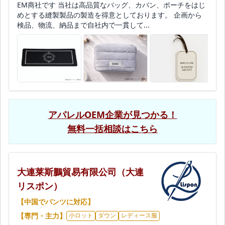
EM商社です 当社は高品質なバッグ、カバン、ポーチをはじ
めとする縫製製品の製造を得意としております。 企画から
検品、物流、納品まで自社内で一貫して...
アパレルOEM企業が見つかる！
無料一括相談はこちら
大連莱斯鵬貿易有限公司（大連
リスポン）
【中国でパンツに対応】
【専門・主力】
小ロット
ダウン
レディース服