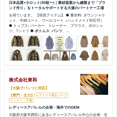
日本品質×小ロット(50枚〜)｜素材提案から縫製まで「ブラ
ンド作り」をトータルサポートする大連のパートナー工場
を得ています。 【得意アイテム】 ● 重衣料: ダウンジャケ
ット、中綿コート、ウールコート（ハンドメイド対応可）
● トップス: パーカー、トレーナー、ブラウス、ポロシャ
ツ、Tシャツ ●
ボトムス
:
パンツ
、...
株式会社東和
【大阪でパンツに対応】
【専門・主力】
レディース服
シャツ
インナー・下着
レディースアパレルの企画・海外でのOEM
大阪府大阪市西区にあるレディースアパレル中心の企画・生