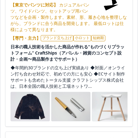
【東京でパンツに対応】
カジュアルパン
ツ、ワイドパンツ、セットアップ用パン
ツなどを企画・製作します。素材、形、履き心地を整理しな
がら、ブランドに合う商品を開発します。 最低ロットは仕
様によって異なります。
【専門・主力】
ブランド立ち上げ
小ロット
短納期
日本の職人技術を活かした商品が作れる“ものづくりプラッ
トフォーム” CraftShips（アパレル・雑貨のコンセプト設
計・企画〜商品製作までサポート）
◆年間約30ブランドの立ち上げ実績あり ◆対面／オンライ
ン打ち合わせ対応で、初めての方にも安心 ◆ECサイト制作
サポートも含めたトータル支援 クラフトシップス株式会社
は、日本全国の職人技術と工場ネットワ...