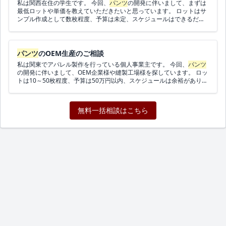
私は関西在住の学生です。 今回、
パンツ
の開発に伴いまして、まずは
最低ロットや単価を教えていただきたいと思っています。 ロットはサ
ンプル作成として数枚程度、予算は未定、スケジュールはできるだけ
早く進めたいです。 日本のエリアの企業様からのご連絡を希望しま
す。 ご連絡お待ちしております。
パンツ
のOEM生産のご相談
私は関東でアパレル製作を行っている個人事業主です。 今回、
パンツ
の開発に伴いまして、OEM企業様や縫製工場様を探しています。 ロッ
トは10～50枚程度、予算は50万円以内、スケジュールは余裕がありま
す。 オンラインで打ち合わせができればエリアは問いません。 ご連絡
お待ちしております。
無料一括相談はこちら