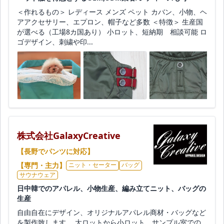
＜作れるもの＞ レディース メンズ ペット カバン、小物、ヘ
アアクセサリー、エプロン、帽子など多数 ＜特徴＞ 生産国
が選べる（工場8カ国あり） 小ロット、短納期 相談可能 ロ
ゴデザイン、刺繍や印...
株式会社GalaxyCreative
【長野でパンツに対応】
【専門・主力】
ニット・セーター
バッグ
サウナウェア
日中韓でのアパレル、小物生産、編み立てニット、バッグの
生産
自由自在にデザイン、オリジナルアパレル商材・バッグなど
を製作致します。 大ロットから小ロット、サンプル室での