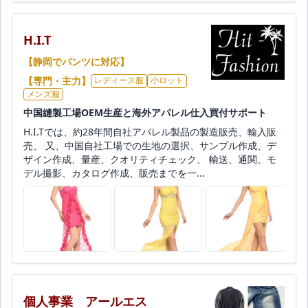
H.I.T
【静岡でパンツに対応】
【専門・主力】
レディース服
小ロット
メンズ服
中国縫製工場OEM生産と海外アパレル仕入買付サポート
H.I.Tでは、約28年間自社アパレル製品の製造販売、輸入販
売、 又、中国自社工場での生地の選択、サンプル作成、デ
ザイン作成、量産、クオリティチェック、 輸送、通関、モ
デル撮影、カタログ作成、販売までを一...
個人事業 アールエス