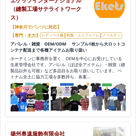
エケッツインターナショナル
（縫製工場サテライトワーク
ス）
【神奈川でパンツに対応】
【専門・主力】
レディース服
制服・ユニフォーム
ノベルティ
アパレル・雑貨 OEM/ODM サンプル1枚から大ロットコ
ンテナ配送まで各種アイテムお取り扱い
ホーチミンに事務所を置く、OEMを中心にお受けしている
生産管理会社です。アパレル（ほぼ全アイテム）・雑貨（縫
製品以外も可能）など多品目をお取り扱いしています。 ベ
トナム全土に協力工場を多数持ち、各案...
揚州奥遠服飾有限会社