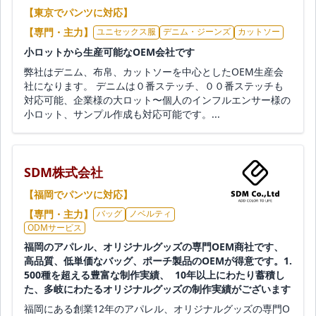
【東京でパンツに対応】
【専門・主力】
ユニセックス服
デニム・ジーンズ
カットソー
小ロットから生産可能なOEM会社です
弊社はデニム、布帛、カットソーを中心としたOEM生産会
社になります。 デニムは０番ステッチ、００番ステッチも
対応可能、企業様の大ロット〜個人のインフルエンサー様の
小ロット、サンプル作成も対応可能です。...
SDM株式会社
【福岡でパンツに対応】
【専門・主力】
バッグ
ノベルティ
ODMサービス
福岡のアパレル、オリジナルグッズの専門OEM商社です、
高品質、低単価なバッグ、ポーチ製品のOEMが得意です。1.
500種を超える豊富な制作実績、 10年以上にわたり蓄積し
た、多岐にわたるオリジナルグッズの制作実績がございます
福岡にある創業12年のアパレル、オリジナルグッズの専門O