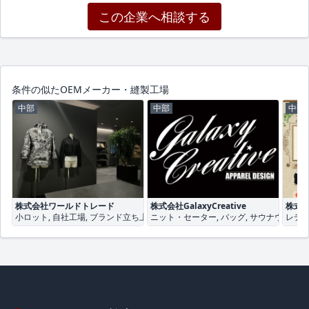
この企業へ相談する
条件の似たOEMメーカー・縫製工場
中部
中部
中部
株式会社ワールドトレード
株式会社GalaxyCreative
株式
小ロット, 自社工場, ブランド立ち上げ
ニット・セーター, バッグ, サウナウェア
レディ