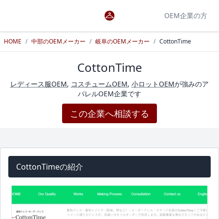
OEM企業の方
HOME
/
中部のOEMメーカー
/
岐阜のOEMメーカー
/
CottonTime
CottonTime
レディース服OEM
,
コスチュームOEM
,
小ロットOEM
が強みのア
パレルOEM企業です
この企業へ相談する
CottonTimeの紹介