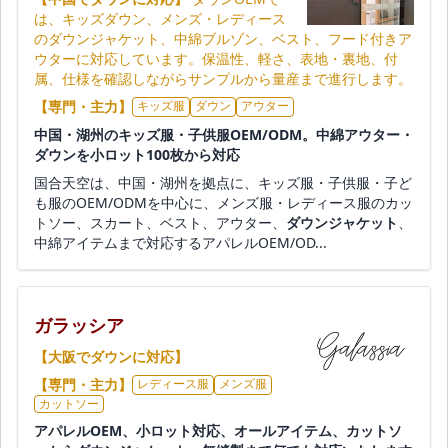
は、キッズダウン、メンズ・レディース
のダウンジャケット、中綿ブルゾン、ベスト、フード付きア
ウターに対応しています。保温性、軽さ、表地・裏地、付
属、仕様を確認しながらサンプルから量産まで進行します。
【専門・主力】
キッズ服
ダウン
アウター
中国・湖州のキッズ服・子供服OEM/ODM。中綿アウター・
ダウンを小ロット100枚から対応
国合天空は、中国・湖州を拠点に、キッズ服・子供服・子ど
も服のOEM/ODMを中心に、メンズ服・レディース服のカッ
トソー、スカート、ベスト、アウター、
ダウンジャケット
、
中綿アイテムまで対応するアパレルOEM/OD...
ガラッシア
【大阪でダウンに対応】
【専門・主力】
レディース服
メンズ服
カットソー
アパレルOEM、小ロット対応、オールアイテム、カットソ