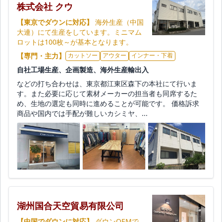
株式会社 クウ
【東京でダウンに対応】
海外生産（中国
大連）にて生産をしています。ミニマム
ロットは100枚～が基本となります。
【専門・主力】
カットソー
アウター
インナー・下着
自社工場生産、企画製造、海外生産輸出入
などの打ち合わせは、東京都江東区森下の本社にて行いま
す。また必要に応じて素材メーカーの担当者も同席するた
め、生地の選定も同時に進めることが可能です。 価格訴求
商品や国内では手配が難しいカシミヤ、...
湖州国合天空貿易有限公司
【中国でダウンに対応】
ダウンOEMで