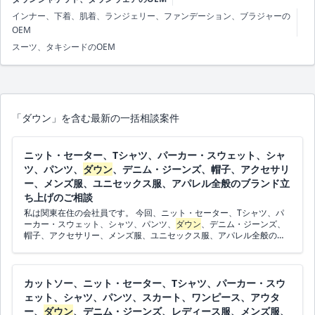
インナー、下着、肌着、ランジェリー、ファンデーション、ブラジャーの
OEM
スーツ、タキシードのOEM
「ダウン」を含む最新の一括相談案件
ニット・セーター、Tシャツ、パーカー・スウェット、シャ
ツ、パンツ、
ダウン
、デニム・ジーンズ、帽子、アクセサリ
ー、メンズ服、ユニセックス服、アパレル全般のブランド立
ち上げのご相談
私は関東在住の会社員です。 今回、ニット・セーター、Tシャツ、パ
ーカー・スウェット、シャツ、パンツ、
ダウン
、デニム・ジーンズ、
帽子、アクセサリー、メンズ服、ユニセックス服、アパレル全般の開
発に伴いまして、ブランドの立ち上げから相談にのっていただける企
業様を探しています。 ロットは相談、予算は未定、スケジュールは相
談です。 日本のエリアの企業様からのご連絡を希望します。 ご連絡お
待ちしております。
カットソー、ニット・セーター、Tシャツ、パーカー・スウ
ェット、シャツ、パンツ、スカート、ワンピース、アウタ
ー、
ダウン
、デニム・ジーンズ、レディース服、メンズ服、