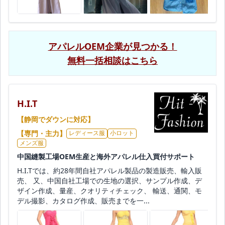
アパレルOEM企業が見つかる！
無料一括相談はこちら
H.I.T
【静岡でダウンに対応】
【専門・主力】
レディース服
小ロット
メンズ服
中国縫製工場OEM生産と海外アパレル仕入買付サポート
H.I.Tでは、約28年間自社アパレル製品の製造販売、輸入販
売、 又、中国自社工場での生地の選択、サンプル作成、デ
ザイン作成、量産、クオリティチェック、 輸送、通関、モ
デル撮影、カタログ作成、販売までを一...