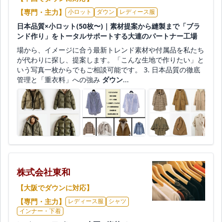
【専門・主力】
小ロット
ダウン
レディース服
日本品質×小ロット(50枚〜)｜素材提案から縫製まで「ブラ
ンド作り」をトータルサポートする大連のパートナー工場
場から、イメージに合う最新トレンド素材や付属品を私たち
が代わりに探し、提案します。「こんな生地で作りたい」と
いう写真一枚からでもご相談可能です。 3. 日本品質の徹底
管理と「重衣料」への強み
ダウン
...
株式会社東和
【大阪でダウンに対応】
【専門・主力】
レディース服
シャツ
インナー・下着