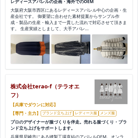
レディースアパレルの企画・海外でのOEM
大阪府大阪市西区にあるレディースアパレル中心の企画・生
産会社です。 御要望に合わせた素材提案からサンプル作
成・製品の生産・輸入まで一貫した流れで対応させて頂きま
す。 生産実績としまして、大手アパレ...
株式会社terao-f（テラオエ
フ）
【兵庫でダウンに対応】
【専門・主力】
ブランド立ち上げ
レディース服
メンズ服
プロのデザイナーが服づくりを伴走。売れる服づくり・ブラ
ンド立ち上げをサポートします。
兵庫県尼崎市にある縫製工場直結のアパレルOEM。オンラ