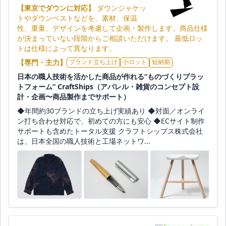
【東京でダウンに対応】
ダウンジャケッ
トやダウンベストなどを、素材、保温
性、重量、デザインを考慮して企画・製作します。商品仕様
が決まっていない段階からご相談いただけます。 最低ロッ
トは仕様によって異なります。
【専門・主力】
ブランド立ち上げ
小ロット
短納期
日本の職人技術を活かした商品が作れる“ものづくりプラッ
トフォーム” CraftShips（アパレル・雑貨のコンセプト設
計・企画〜商品製作までサポート）
◆年間約30ブランドの立ち上げ実績あり ◆対面／オンライ
ン打ち合わせ対応で、初めての方にも安心 ◆ECサイト制作
サポートも含めたトータル支援 クラフトシップス株式会社
は、日本全国の職人技術と工場ネットワ...