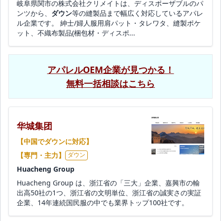
岐阜県関市の株式会社クリメイトは、ディスポーザブルのパ
ンツから、
ダウン
等の縫製品まで幅広く対応しているアパレ
ル企業です。 紳士/婦人服用肩パット・タレワタ、縫製ポケ
ット、不織布製品(梱包材・ディスポ...
アパレルOEM企業が見つかる！
無料一括相談はこちら
华城集团
【中国でダウンに対応】
【専門・主力】
ダウン
Huacheng Group
Huacheng Group は、浙江省の「三大」企業、嘉興市の輸
出高50社の1つ、浙江省の文明単位、浙江省の誠実さの実証
企業、14年連続国民服の中でも業界トップ100社です。