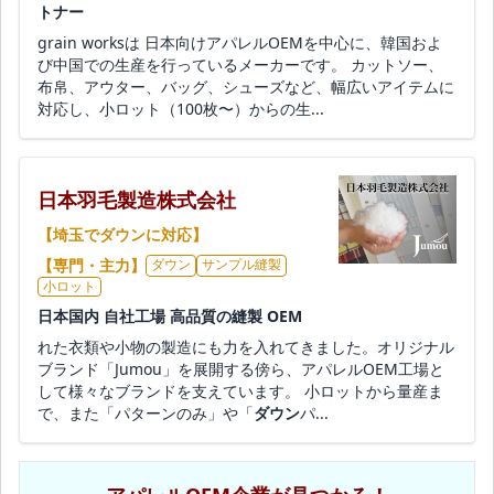
トナー
grain worksは 日本向けアパレルOEMを中心に、韓国およ
び中国での生産を行っているメーカーです。 カットソー、
布帛、アウター、バッグ、シューズなど、幅広いアイテムに
対応し、小ロット（100枚〜）からの生...
日本羽毛製造株式会社
【埼玉でダウンに対応】
【専門・主力】
ダウン
サンプル縫製
小ロット
日本国内 自社工場 高品質の縫製 OEM
れた衣類や小物の製造にも力を入れてきました。オリジナル
ブランド「Jumou」を展開する傍ら、アパレルOEM工場と
して様々なブランドを支えています。 小ロットから量産ま
で、また「パターンのみ」や「
ダウン
パ...