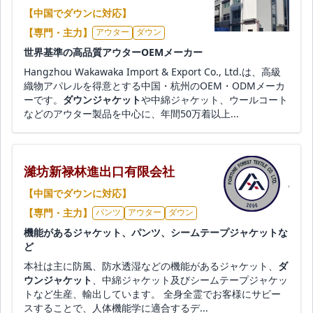
【中国でダウンに対応】
【専門・主力】
アウター
ダウン
世界基準の高品質アウターOEMメーカー
Hangzhou Wakawaka Import & Export Co., Ltd.は、高級
織物アパレルを得意とする中国・杭州のOEM・ODMメーカ
ーです。
ダウンジャケット
や中綿ジャケット、ウールコート
などのアウター製品を中心に、年間50万着以上...
濰坊新禄林進出口有限会社
【中国でダウンに対応】
【専門・主力】
パンツ
アウター
ダウン
機能があるジャケット、パンツ、シームテープジャケットな
ど
本社は主に防風、防水透湿などの機能があるジャケット、
ダ
ウンジャケット
、中綿ジャケット及びシームテープジャケッ
トなど生産、輸出しています。 全身全霊でお客様にサビー
スすることで、人体機能学に適合するデ...