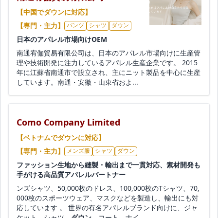
【中国でダウンに対応】
【専門・主力】
パンツ
シャツ
ダウン
日本のアパレル市場向けOEM
南通宥伽貿易有限公司は、日本のアパレル市場向けに生産管
理や技術開発に注力しているアパレル生産企業です。 2015
年に江蘇省南通市で設立され、主にニット製品を中心に生産
しています。南通・安徽・山東省およ...
Como Company Limited
【ベトナムでダウンに対応】
【専門・主力】
メンズ服
シャツ
ダウン
ファッション生地から縫製・輸出まで一貫対応、素材開発も
手がける高品質アパレルパートナー
ンズシャツ、50,000枚のドレス、100,000枚のTシャツ、70,
000枚のスポーツウェア、マスクなどを製造し、輸出にも対
応しています 。 世界の有名アパレルブランド向けに、ジャ
ケット、シャツ、
ダウン
、コート、ナイ...