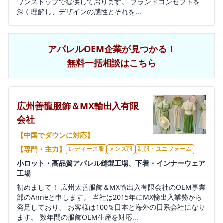
ワンストップで提供しております。 ブランドコンセプトを
深く理解し、デザインの感性とそれを...
アパレルOEM企業が見つかる！
無料一括相談はこちら
広州善龍服飾＆MX輸出入有限
会社
【中国でダウンに対応】
【専門・主力】
レディース服
メンズ服
制服・ユニフォーム
小ロット・高品質アパレル縫製工場、下着・インナーウェア
工場
初めまして！ 広州太善服飾＆MX輸出入有限会社のOEM事業
部のAnneと申します。 当社は2015年にMX輸出入業務から
発足しており、 お客様は100％日本と海外の日系会社になり
ます。 数年間の服飾OEM生産を対応...