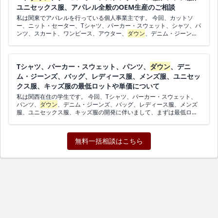
ユニセックス服、アパレル全般のOEM生産のご相談
私は関東でアパレルを行っている個人事業主です。 今回、カットソ
ー、ニット・セーター、Tシャツ、パーカー・スウェット、シャツ、パ
ンツ、スカート、ワンピース、アウター、
ダウン
、デニム・ジーン
ズ、レディース服、メンズ服、ユニセックス服、アパレル全般の開発
に伴いまして、OEM企業様や縫製工場様を探しています。 ロットは未
定、予算は50万円以内、スケジュールはできるだけ早く進めたいで
す。 オンラインで打ち合わせができればエリアは問いません。 ご連絡
Tシャツ、パーカー・スウェット、パンツ、
ダウン
、デニ
お待ちしております。
ム・ジーンズ、バッグ、レディース服、メンズ服、ユニセッ
クス服、キッズ服の最低ロットや単価について
私は関西在住の学生です。 今回、Tシャツ、パーカー・スウェット、
パンツ、
ダウン
、デニム・ジーンズ、バッグ、レディース服、メンズ
服、ユニセックス服、キッズ服の開発に伴いまして、まずは最低ロッ
トや単価を教えていただきたいと思っています。 ロットはサンプル作
成として数枚程度、予算は10万円以内、スケジュールは未定です。 関
西のエリアの企業様からのご連絡を希望します。 ご連絡お待ちしてお
無料一括相談はこちら
ります。