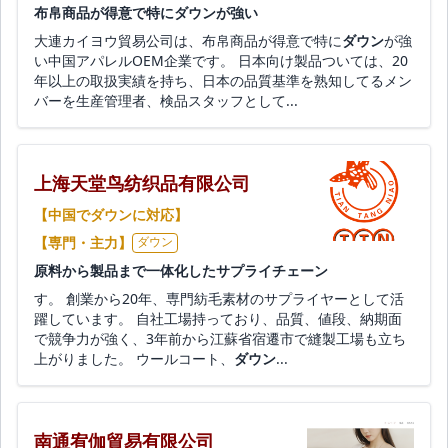
布帛商品が得意で特にダウンが強い
大連カイヨウ貿易公司は、布帛商品が得意で特に
ダウン
が強
い中国アパレルOEM企業です。 日本向け製品ついては、20
年以上の取扱実績を持ち、日本の品質基準を熟知してるメン
バーを生産管理者、検品スタッフとして...
上海天堂鸟纺织品有限公司
【中国でダウンに対応】
【専門・主力】
ダウン
原料から製品まで一体化したサプライチェーン
す。 創業から20年、専門紡毛素材のサプライヤーとして活
躍しています。 自社工場持っており、品質、値段、納期面
で競争力が強く、3年前から江蘇省宿遷市で縫製工場も立ち
上がりました。 ウールコート、
ダウン
...
南通宥伽貿易有限公司