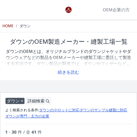
OEM企業の方
HOME
/
ダウン
ダウンのOEM製造メーカー・縫製工場一覧
ダウンのOEMとは、オリジナルブランドのダウンジャケットやダ
ウンウェアなどの製品をOEMメーカーや縫製工場に委託して製造
する方法です。ダウン製品の製造では、ダウンやフェザーなどの
中綿素材の品質や配合、保温性に加え、ダウンパック構造や縫製
続きを読む
仕様によって仕上がりや機能性が大きく変わります。オリジナル
のダウンジャケットを製造する際は、サンプル作成への対応や小
ロット生産の可否、素材調達や縫製技術の実績などを確認しなが
らOEMメーカーや縫製工場を選ぶことが重要です。アパレルOEM
検索では、ダウンジャケット・ダウンウェアの製造に対応する
ダウン ×
詳細検索
OEMメーカーや縫製工場を掲載しています。企業一覧を比較しな
よく検索される条件:
ダウンの小ロットに対応
ダウンのサンプル縫製に対応
がら、条件に合ったOEMパートナーを探すことができます。現
ダウンが専門・主力の企業
在、ダウンのOEM製造に対応するメーカー・縫製工場を41社掲載
しています。
1
-
30
件 / 全
41
件