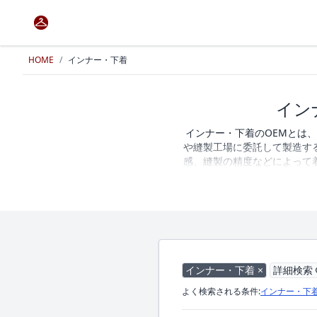
HOME
/
インナー・下着
イン
インナー・下着のOEMとは
や縫製工場に委託して製造す
感、縫製の精度などによって
な要素となります。オリジナ
縫製技術などを確認しながら
に対応するOEMメーカーや
ます。現在、
インナー・下着 ×
詳細検索
よく検索される条件:
インナー・下