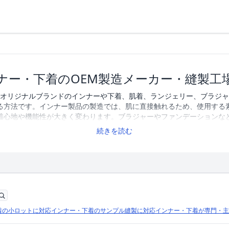
ナー・下着のOEM製造メーカー・縫製工
、オリジナルブランドのインナーや下着、肌着、ランジェリー、ブラジャ
る方法です。インナー製品の製造では、肌に直接触れるため、使用する
着心地や機能性が大きく変わります。ブラジャーやファンデーションな
ルのインナー・下着を製造する際は、サンプル作成への対応や小ロット
続きを読む
OEMメーカーや縫製工場を選ぶことが重要です。アパレルOEM検索で
縫製工場を掲載しています。企業一覧を比較しながら、条件に合ったOE
インナー・下着のOEM製造に対応するメーカー・縫製工場を134社掲
着の小ロットに対応
インナー・下着のサンプル縫製に対応
インナー・下着が専門・主