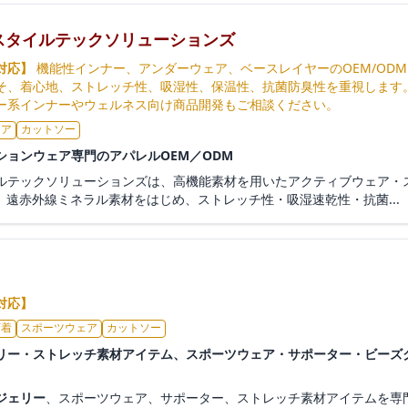
スタイルテックソリューションズ
対応】
機能性インナー、アンダーウェア、ベースレイヤーのOEM/OD
そ、着心地、ストレッチ性、吸湿性、保温性、抗菌防臭性を重視します
ー系インナーやウェルネス向け商品開発もご相談ください。
ェア
カットソー
ションウェア専門のアパレルOEM／ODM
ルテックソリューションズは、高機能素材を用いたアクティブウェア・ス
遠赤外線ミネラル素材をはじめ、ストレッチ性・吸湿速乾性・抗菌...
対応】
下着
スポーツウェア
カットソー
リー・ストレッチ素材アイテム、スポーツウェア・サポーター・ビーズ
ジェリー
、スポーツウェア、サポーター、ストレッチ素材アイテムを専