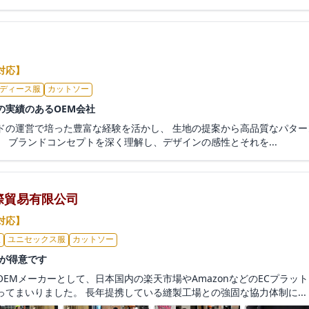
対応】
ディース服
カットソー
の実績のあるOEM会社
ドの運営で培った豊富な経験を活かし、 生地の提案から高品質なパタ
 ブランドコンセプトを深く理解し、デザインの感性とそれを...
際貿易有限公司
対応】
服
ユニセックス服
カットソー
Mが得意です
EMメーカーとして、日本国内の楽天市場やAmazonなどのECプラッ
てまいりました。 長年提携している縫製工場との強固な協力体制に...