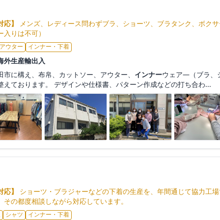
対応】
メンズ、レディース問わずブラ、ショーツ、ブラタンク、ボクサ
ー入りは不可）
アウター
インナー・下着
海外生産輸出入
田市に構え、布帛、カットソー、アウター、
インナー
ウェア―（ブラ、
えております。 デザインや仕様書、パターン作成などの打ち合わ...
対応】
ショーツ・ブラジャーなどの下着の生産を、年間通じて協力工場
、その都度相談しながら対応しています。
服
シャツ
インナー・下着