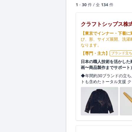
1
-
30
件 / 全
134
件
クラフトシップス株
【東京でインナー・下着に
び、形、サイズ展開、洗濯
なります。
【専門・主力】
ブランド立
日本の職人技術を活かした商
画〜商品製作までサポート
◆年間約30ブランドの立ち
トも含めたトータル支援 ク