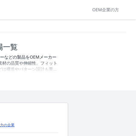
OEM企業の方
場一覧
ーなどの製品をOEMメーカー
素材の品質や伸縮性、フィット
どは構造やパターン設計も重要
生産の可否、得意とする素材や
は、インナー・下着製品の製造
Mパートナーを探すことができ
載しています。
力の企業