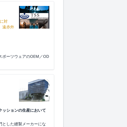
Mに対
。遠赤外
ポーツウェアのOEM／OD
クッションの生産において
門とした縫製メーカーにな