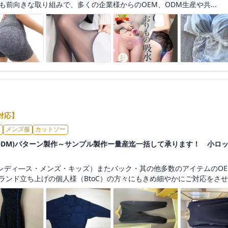
も前向きな取り組みで、多くの企業様からのOEM、ODM生産や共...
対応】
服
メンズ服
カットソー
/ODM)パターン製作～サンプル製作ー量産迄一括して承ります！ 小ロ
レディ―ス・メンズ・キッズ）またバック・其の他多数のアイテムのOE
ブランド立ち上げの個人様（BtoC）の方々にもきめ細やかにご対応をさせて