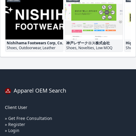
Nishihama Footwears Corp, Co., ltd.
神戸レザークロス株式会社
High 
Shoes, Outdoorwear, Leather
Shoes, Novelties, Low MOQ
Shoes
Apparel OEM Search
Client User
» Get Free Consultation
» Register
» Login