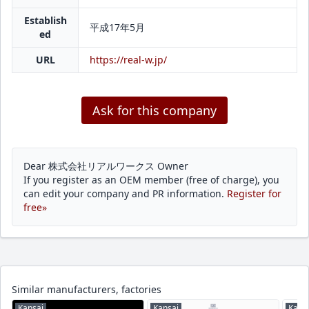
Establish
平成17年5月
ed
URL
https://real-w.jp/
Ask for this company
Dear 株式会社リアルワークス Owner
If you register as an OEM member (free of charge), you
can edit your company and PR information.
Register for
free»
Similar manufacturers, factories
Kansai
Kansai
Kans