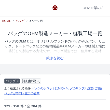
OEM企業の方
HOME
/
バッグ
/
5ページ目
バッグのOEM製造メーカー・縫製工場一覧
バッグのOEMとは、オリジナルブランドのバッグやカバン、リュ
ック、トートバッグなどの袋物製品をOEMメーカーや縫製工場に
委託して製造する方法です。バッグ製造では、使用する素材
（布・
レザー
・ナイロンなど）やサイズ設計、ポケットやファス
続きを読む
ナーなどの仕様によって、機能性や仕上がりが大きく変わりま
す。オリジナルバッグを製造する際は、サンプル作成への対応や
小ロット生産の可否、得意とする素材や加工技術などを確認しな
がらOEMメーカーや縫製工場を選ぶことが重要です。アパレル
OEM検索では、バッグ・カバン・リュックなどの製造に対応する
バッグ ×
詳細検索
OEMメーカーや縫製工場を掲載しています。企業一覧を比較しな
よく検索される条件:
バッグの小ロットに対応
バッグのサンプル縫製に対応
がら、条件に合ったOEMパートナーを探すことができます。現
バッグが専門・主力の企業
在、バッグのOEM製造に対応するメーカー・縫製工場を284社掲
載しています。
121
-
150
件 / 全
284
件