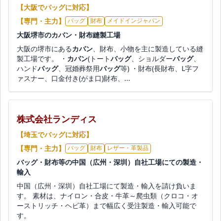
【大阪でバッグに対応】
【専門・主力】
バッグ
財布
メイドインジャパン
大阪堺市のカバン・財布縫製工場
大阪の堺市にある
カバン
、財布、小物を主に製造している縫
製工場です。 ・
カバン
(トート
バッグ
、ショルダー
バッグ
、
ハンド
バッグ
、冠婚葬祭用
バッグ
等) ・財布(長財布、L字フ
ァスナー、口金付き(がま口)財布、...
株式会社ランディス
【埼玉でバッグに対応】
【専門・主力】
バッグ
財布
レザー・革製品
バッグ・財布等の中国（広州・深圳）自社工場にての製造・
輸入
中国（広州・深圳）自社工場にて製造・輸入を請け負いま
す。 素材は、ナイロン・合皮・牛革～爬虫類（クロコ・オ
ーストリッチ・ヘビ革）まで幅広く受注製造・輸入可能で
す。