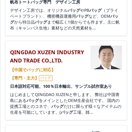
帆布トートバッグ専門 デザイン工房
デザイン工房では、オリジナル
バッグ
やPB
バッグ
（プライ
ベートブランド）、機密機器運搬用
バッグ
など、OEM
バッ
グ
から特注品
バッグ
まで幅広く1個からでも作ます。主に帆
布（キャンバス生地）素材などの天然素材を...
QINGDAO XUZEN INDUSTRY
AND TRADE CO.,LTD.
【中国でバッグに対応】
【専門・主力】
バッグ
日本語対応可能、100％日本輸出、サンプル試作室あり
はじめましてQINGDAO XUZENと申します。 弊社は中国青
島にある
バッグ
をメインとしたOEM生産会社です。 国内の
提携工場とのコネで、
バッグ
だけに限らず様々なアイテムの
生産を可能にしています。(
バッグ
工場、雑...