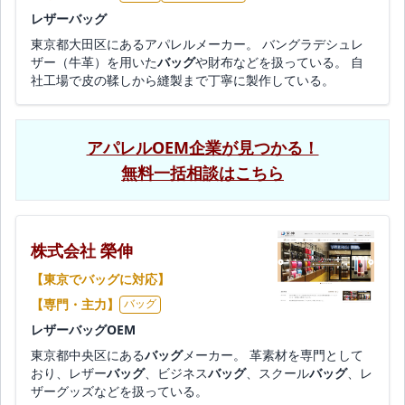
レザーバッグ
東京都大田区にあるアパレルメーカー。 バングラデシュレ
ザー（牛革）を用いた
バッグ
や財布などを扱っている。 自
社工場で皮の鞣しから縫製まで丁寧に製作している。
アパレルOEM企業が見つかる！
無料一括相談はこちら
株式会社 榮伸
【東京でバッグに対応】
【専門・主力】
バッグ
レザーバッグOEM
東京都中央区にある
バッグ
メーカー。 革素材を専門として
おり、レザー
バッグ
、ビジネス
バッグ
、スクール
バッグ
、レ
ザーグッズなどを扱っている。