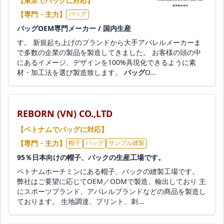
【東京でバッグに対応】
【専門・主力】
バッグ
バッグOEM専門メーカー / 国内生産
す。 新規起ち上げのブランドから大手アパレルメーカーま
で多数の企業の製品を製造してきました。 お客様の頭の中
にあるイメージ、デザインを100%具現化できるように素
材・加工法を選び製造致します。
バッグ
O...
REBORN (VN) CO.,LTD
【ベトナムでバッグに対応】
【専門・主力】
帽子
バッグ
サンプル縫製
95％日本向けの帽子、バックの生産工場です。
ベトナムホーチミンにある帽子、バックの縫製工場です。
弊社はご要望に応じてOEM／ODMで製造、輸出しており 主
にスポーツブランド、アパレルブランドなどの商品を製造し
ております。 生地調達、プリント、刺...