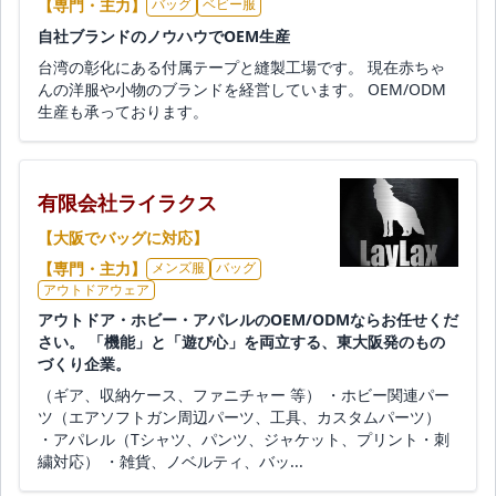
【専門・主力】
バッグ
ベビー服
自社ブランドのノウハウでOEM生産
台湾の彰化にある付属テープと縫製工場です。 現在赤ちゃ
んの洋服や小物のブランドを経営しています。 OEM/ODM
生産も承っております。
有限会社ライラクス
【大阪でバッグに対応】
【専門・主力】
メンズ服
バッグ
アウトドアウェア
アウトドア・ホビー・アパレルのOEM/ODMならお任せくだ
さい。 「機能」と「遊び心」を両立する、東大阪発のもの
づくり企業。
（ギア、収納ケース、ファニチャー 等） ・ホビー関連パー
ツ（エアソフトガン周辺パーツ、工具、カスタムパーツ）
・アパレル（Tシャツ、パンツ、ジャケット、プリント・刺
繍対応） ・雑貨、ノベルティ、バッ...