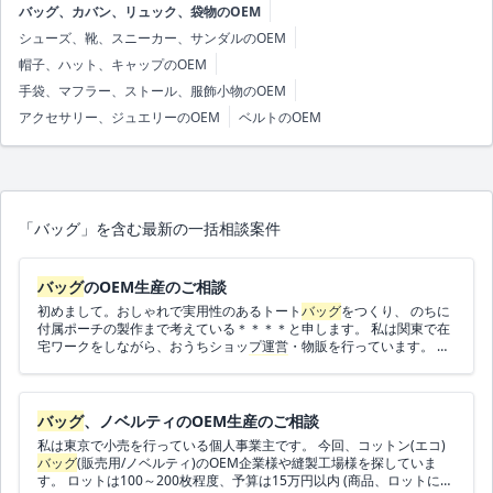
バッグ、カバン、リュック、袋物のOEM
シューズ、靴、スニーカー、サンダルのOEM
帽子、ハット、キャップのOEM
手袋、マフラー、ストール、服飾小物のOEM
アクセサリー、ジュエリーのOEM
ベルトのOEM
「バッグ」を含む最新の一括相談案件
バッグ
のOEM生産のご相談
初めまして。おしゃれで実用性のあるトート
バッグ
をつくり、 のちに
付属ポーチの製作まで考えている＊＊＊＊と申します。 私は関東で在
宅ワークをしながら、おうちショップ運営・物販を行っています。 今
回、在宅ワーカー向けのオリジナル
バッグ
ブランド立ち上げに伴い、
バッグ
のOEM企業様や縫製工場様を探しております。 ▼用途 在宅ワ
ーカー向けの「3仕切りブロックプリントトート」です。 PC／iPad、
ガジェット類、お茶セットが気持ちよく収まる ワークトートのイメー
バッグ
、ノベルティのOEM生産のご相談
ジです。 ▼
バッグ
の仕様イメージ ・外側：ブロックプリントなど柄布
私は東京で小売を行っている個人事業主です。 今回、コットン(エコ)
を使ったトート
バッグ
・内側：キャンバス系の生地（白〜ベージュ
バッグ
(販売用/ノベルティ)のOEM企業様や縫製工場様を探していま
系） ・サイズ感： 現在、マチ約17cm・2仕切りのトート
バッグ
を使
す。 ロットは100～200枚程度、予算は15万円以内 (商品、ロットによ
っていますが、 ポーチ類を入れるとパンパンになりやすいと感じて