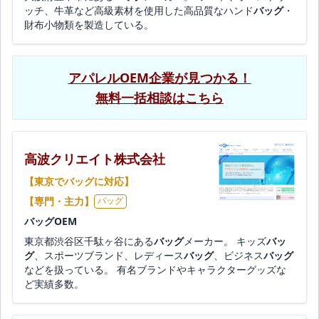
ッチ、牛革など高級素材を使用した高品質なハンド
バッグ
・
財布小物類を製造している。
アパレルOEM企業が見つかる！
無料一括相談はこちら
高波クリエイト株式会社
【東京でバッグに対応】
【専門・主力】
バッグ
バッグOEM
東京都渋谷区千駄ヶ谷にある
バッグ
メーカー。 キッズ
バッ
グ
、スポーツブランド、レディース
バッグ
、ビジネス
バッグ
などを扱っている。 有名ブランドやキャラクターグッズな
ど実績多数。