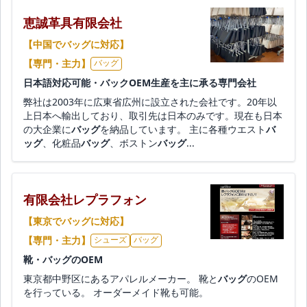
恵誠革具有限会社
【中国でバッグに対応】
【専門・主力】
バッグ
日本語対応可能・バックOEM生産を主に承る専門会社
弊社は2003年に広東省広州に設立された会社です。20年以
上日本へ輸出しており、取引先は日本のみです。現在も日本
の大企業に
バッグ
を納品しています。 主に各種ウエスト
バ
ッグ
、化粧品
バッグ
、ボストン
バッグ
...
有限会社レプラフォン
【東京でバッグに対応】
【専門・主力】
シューズ
バッグ
靴・バッグのOEM
東京都中野区にあるアパレルメーカー。 靴と
バッグ
のOEM
を行っている。 オーダーメイド靴も可能。