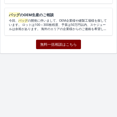
って予算は変わります) スケジュールは3ヶ月以内です。 海外(韓国、
います。 そのため、3仕切り＋タンブラーも入る前提で、下記のよ
中国)エリアの企業様からのご連絡を希望します。 ご連絡お待ちしてお
うなサイズを想定しています。 - 高さ：約25cm（内寸で24〜25cm
ります。
程度） - 横幅：約30〜32cm - マチ：約15〜16cm（仕切りの厚み
バッグ
のOEM生産のご相談
も考慮しつつ、詰めすぎず整理しやすい設計を希望） ・構造： - 3仕
切り ① 一番広い部屋：iPad／薄い13インチノートPC用 ②
今回、
バッグ
の開発に伴いまして、OEM企業様や縫製工場様を探して
中くらいの部屋：ガジェット用ポーチ（充電器・ケーブル・マウスな
います。 ロットは100～300枚程度、予算は50万円以内、スケジュー
ど） ③ 小さめの部屋：ティッシュ・ハンカチ・お茶セット用ポ
ルは余裕があります。 海外のエリアの企業様からのご連絡を希望しま
ーチ - 小物ポケット： 内側のサイドに、飴・のどスプレー・
す。 ご連絡お待ちしております。
リップなどを入れられる小さめポケットを1〜2個 - タンブラー／ペ
ットボトル用の布＋保冷シートポケット： ・500mlペットボト
無料一括相談はこちら
ル／細めのタンブラーが立てて入るサイズ感 ・銀色の保冷シー
トのみですと切れやすい印象があるため、 外側は布、内側に
薄い保冷シートを入れたポケットを、 3仕切りの一角（お茶
セット側）に設けたいと考えています - 底： ・少し固めの底
板を入れて、PCや飲み物を入れても安定するようにしたいです
・底面に定期券などを差し込めるカードポケットを1か所 - 仕
切りの着脱： ・3仕切りのパーツは、スナップボタン（金具）
で本体に固定し、 取り外し可能なインナー
バッグ
のような仕
様にできれば理想です ・
バッグ
の口元も、スナップボタンで軽
く閉じられるイメージです （ファスナーでなくても構いませ
ん） ▼ロット ロットは小さいですが、次のように考えています。 ・
試作サンプル：1〜2個 ・本番ロット：まずは約10個からスタート 将
来的には、上記トート
バッグ
の付属ポーチ（PC／iPadケース、ガジェ
ットポーチ、お茶セット用ポーチ）の製作もお願いしたいと考えてい
ます。 ▼ご相談したいこと ・上記仕様に近い
バッグ
の試作～小ロット
生産は可能でしょうか。 ・可能な場合、 - おおよその単価感（試作
サンプル／10個ロット） - 生地持ち込み（ブロックプリント布）の
可否 - 仕様の詳細詰め（寸法・ポケット位置など）の進め方 - 納期