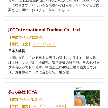
ます。 当社は企画開発が得意なかばんのODM・OEMメーカ
ーになります。いろいろな業種のかばんをデザインからご提
案させて頂いております。世の中にない...
JCC International Trading Co., Ltd
【中国でバッグに対応】
【専門・主力】
シューズ
バッグ
日本人経営。
上海に在住している日本人経営の商社になります。婦人靴、
紳士靴、サンダル、子供靴、安全靴等の靴全般、その他
バッ
グ
等も扱っております。中国全土約40社工場と協力してお
り、お客様のニーズに合わせて工場を選...
株式会社 JOYA
【東京でバッグに対応】
【専門・主力】
バッグ
レザー・革製品