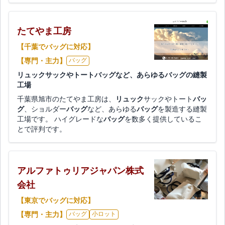
たてやま工房
【千葉でバッグに対応】
【専門・主力】
バッグ
リュックサックやトートバッグなど、あらゆるバッグの縫製
工場
千葉県旭市のたてやま工房は、
リュック
サックやトート
バッ
グ
、ショルダー
バッグ
など、あらゆる
バッグ
を製造する縫製
工場です。 ハイグレードな
バッグ
を数多く提供しているこ
とで評判です。
アルファトゥリアジャパン株式
会社
【東京でバッグに対応】
【専門・主力】
バッグ
小ロット