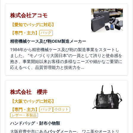
株式会社アコモ
【愛知でバッグに対応】
【専門・主力】
バッグ
精密機械ケース及び鞄OEM製造メーカー
1984年から精密機械ケース及び鞄の製造事業をスタートし
ました。 ”モノづくり大国日本”の一員として誇りと使命感を
抱き、事業開始以来お客様の多様なニーズや細かなご要望に
応えるべく、品質管理能力と技術力を...
株式会社 櫻井
【大阪でバッグに対応】
【専門・主力】
バッグ
小ロット
レザー・革製品
ハンドバッグ・財布小物類
大阪府豊中市にある
バッグ
メーカー。 ワニ革やオーストリ