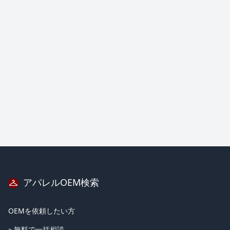
の目安 について教えていただけますと幸いです。 ロットが小さいで
すが、最初のブランド立ち上げ段階ですので、 相談に乗っていただけ
る工房様を探しております。 オンラインで打ち合わせができれば、エ
リアは問いません。 ご検討のうえ、ご返信いただけますと幸いです。
よろしくお願いいたします。 ＊＊＊＊
アパレルOEM検索
OEMを依頼したい方
» 無料で一括相談