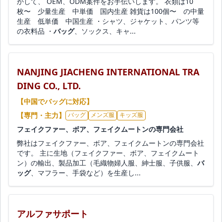
かして、 OEM、ODM案件をお手伝いします。 衣類は10
枚〜 少量生産 中単価 国内生産 雑貨は100個〜 の中量
生産 低単価 中国生産 ・シャツ、ジャケット、パンツ等
の衣料品 ・
バッグ
、ソックス、キャ...
NANJING JIACHENG INTERNATIONAL TRA
DING CO., LTD.
【中国でバッグに対応】
【専門・主力】
バッグ
メンズ服
キッズ服
フェイクファー、ボア、フェイクムートンの専門会社
弊社はフェイクファー、ボア、フェイクムートンの専門会社
です。 主に生地（フェイクファー、ボア、フェイクムート
ン）の輸出、製品加工（毛織物婦人服、紳士服、子供服、
バ
ッグ
、マフラー、手袋など）を生産し...
アルファサポート