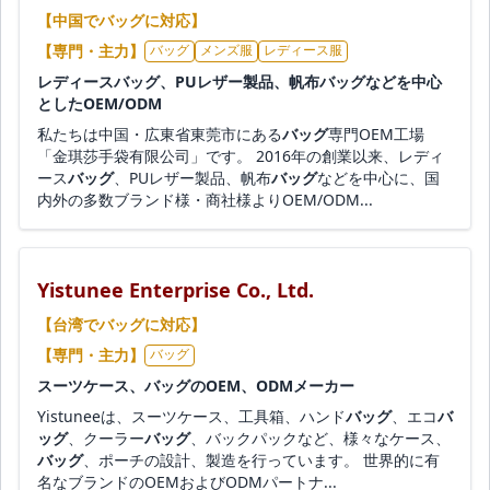
【中国でバッグに対応】
【専門・主力】
バッグ
メンズ服
レディース服
レディースバッグ、PUレザー製品、帆布バッグなどを中心
としたOEM/ODM
私たちは中国・広東省東莞市にある
バッグ
専門OEM工場
「金琪莎手袋有限公司」です。 2016年の創業以来、レディ
ース
バッグ
、PUレザー製品、帆布
バッグ
などを中心に、国
内外の多数ブランド様・商社様よりOEM/ODM...
Yistunee Enterprise Co., Ltd.
【台湾でバッグに対応】
【専門・主力】
バッグ
スーツケース、バッグのOEM、ODMメーカー
Yistuneeは、スーツケース、工具箱、ハンド
バッグ
、エコ
バ
ッグ
、クーラー
バッグ
、バックパックなど、様々なケース、
バッグ
、ポーチの設計、製造を行っています。 世界的に有
名なブランドのOEMおよびODMパートナ...