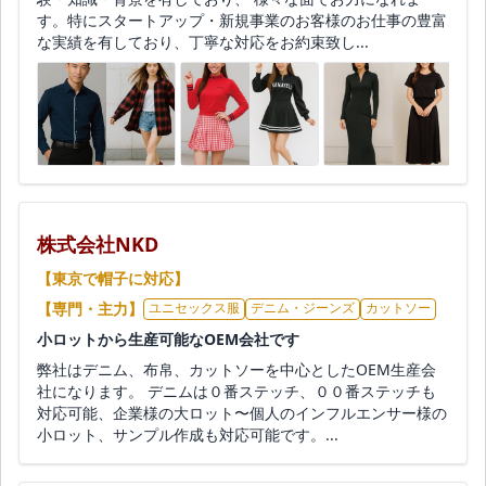
す。特にスタートアップ・新規事業のお客様のお仕事の豊富
な実績を有しており、丁寧な対応をお約束致し...
株式会社NKD
【東京で帽子に対応】
【専門・主力】
ユニセックス服
デニム・ジーンズ
カットソー
小ロットから生産可能なOEM会社です
弊社はデニム、布帛、カットソーを中心としたOEM生産会
社になります。 デニムは０番ステッチ、００番ステッチも
対応可能、企業様の大ロット〜個人のインフルエンサー様の
小ロット、サンプル作成も対応可能です。...