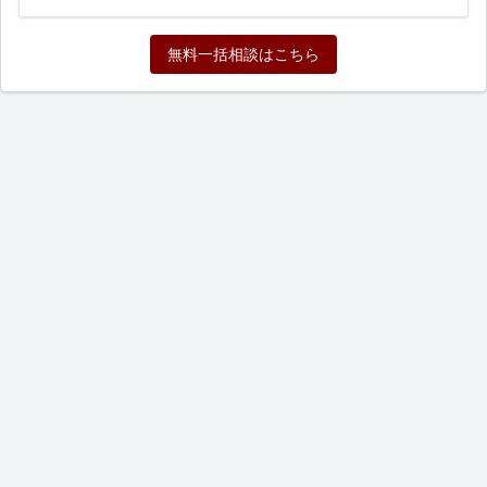
～50枚程度、予算は未定、スケジュールは6ヶ月以内です。 中部のエ
リアの企業様からのご連絡を希望します。 ご連絡お待ちしておりま
す。
無料一括相談はこちら