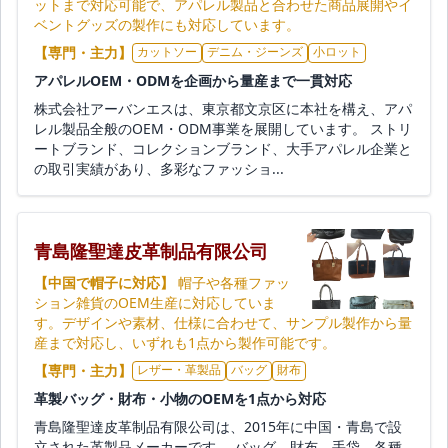
ットまで対応可能で、アパレル製品と合わせた商品展開やイ
ベントグッズの製作にも対応しています。
【専門・主力】
カットソー
デニム・ジーンズ
小ロット
アパレルOEM・ODMを企画から量産まで一貫対応
株式会社アーバンエスは、東京都文京区に本社を構え、アパ
レル製品全般のOEM・ODM事業を展開しています。 ストリ
ートブランド、コレクションブランド、大手アパレル企業と
の取引実績があり、多彩なファッショ...
青島隆聖達皮革制品有限公司
【中国で帽子に対応】
帽子や各種ファッ
ション雑貨のOEM生産に対応していま
す。デザインや素材、仕様に合わせて、サンプル製作から量
産まで対応し、いずれも1点から製作可能です。
【専門・主力】
レザー・革製品
バッグ
財布
革製バッグ・財布・小物のOEMを1点から対応
青島隆聖達皮革制品有限公司は、2015年に中国・青島で設
立された革製品メーカーです。 バッグ、財布、手袋、各種