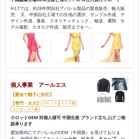
H.I.Tでは、約28年間自社アパレル製品の製造販売、輸入販
売、 又、中国自社工場での生地の選択、サンプル作成、デ
ザイン作成、量産、クオリティチェック、 輸送、通関、モ
デル撮影、カタログ作成、販売までを一...
個人事業 アールエス
【愛知で帽子に対応】
【専門・主力】
小ロット
メンズ服
ユニセックス服
小ロットOEM 対個人様可 中国生産 ブランド立ち上げ ご相
談承ります
愛知県内にてアパレルのOEM（中国製）を受けておりま
す。 中国生産にてカットソー全般、軽布帛、
キャップ
、
ハ