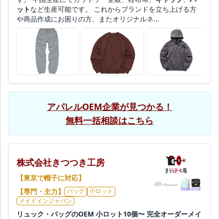
ット
など生産可能です。 これからブランドを立ち上げる方
や商品作成にお困りの方、またオリジナルネ...
アパレルOEM企業が見つかる！
無料一括相談はこちら
株式会社きつつき工房
【東京で帽子に対応】
【専門・主力】
バッグ
小ロット
メイドインジャパン
リュック・バッグのOEM 小ロット10個〜 完全オーダーメイ