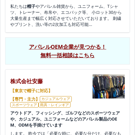
私たちは
帽子
やアパレル雑貨から、ユニフォーム、Tシャ
ツ、トレーナー、布帛や、エコバック等、 小ロット30から
大量生産まで幅広く対応させていただいております。 刺繍
やプリント、洗い等の2次加工も対応可能...
アパレルOEM企業が見つかる！
無料一括相談はこちら
株式会社安藤
【東京で帽子に対応】
【専門・主力】
カジュアルウェア
スポーツウェア
雨具・レインギア
アウトドア、フィッシング、ゴルフなどのスポーツウェア
や、カジュアル、ユニフォームなどのアパレル製品のOE
M、ODMを手掛けています
します。 昨今では「必要な時に、必要な分だけ、必要なも