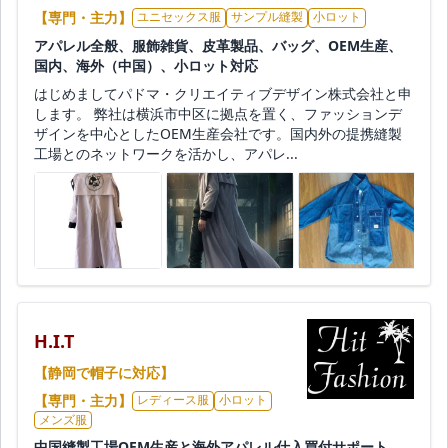
【専門・主力】
ユニセックス服
サンプル縫製
小ロット
アパレル全般、服飾雑貨、皮革製品、バッグ、OEM生産、
国内、海外（中国）、小ロット対応
はじめましてパドマ・クリエイティブデザイン株式会社と申
します。 弊社は横浜市中区に拠点を置く、ファッションデ
ザインを中心としたOEM生産会社です。国内外の提携縫製
工場とのネットワークを活かし、アパレ...
H.I.T
【静岡で帽子に対応】
【専門・主力】
レディース服
小ロット
メンズ服
中国縫製工場OEM生産と海外アパレル仕入買付サポート