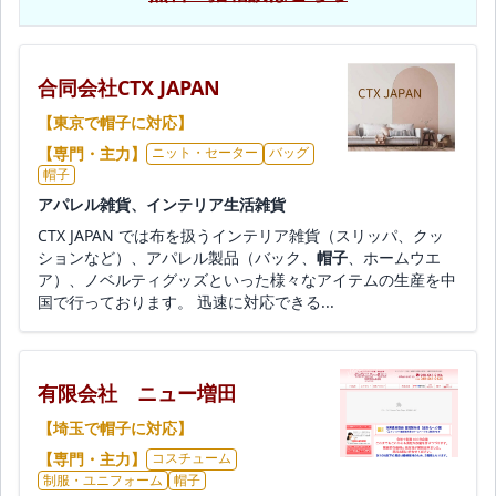
合同会社CTX JAPAN
【東京で帽子に対応】
【専門・主力】
ニット・セーター
バッグ
帽子
アパレル雑貨、インテリア生活雑貨
CTX JAPAN では布を扱うインテリア雑貨（スリッパ、クッ
ションなど）、アパレル製品（バック、
帽子
、ホームウエ
ア）、ノベルティグッズといった様々なアイテムの生産を中
国で行っております。 迅速に対応できる...
有限会社 ニュー増田
【埼玉で帽子に対応】
【専門・主力】
コスチューム
制服・ユニフォーム
帽子