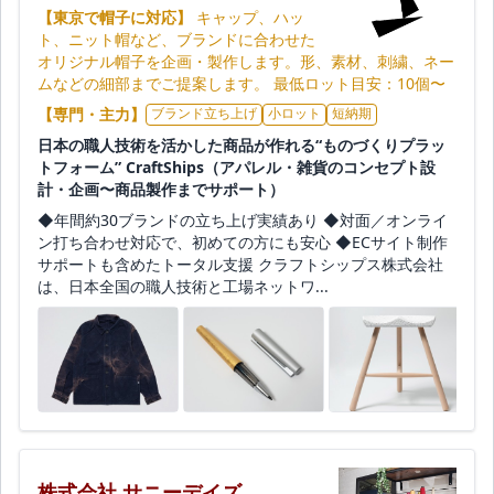
【東京で帽子に対応】
キャップ、ハッ
ト、ニット帽など、ブランドに合わせた
オリジナル帽子を企画・製作します。形、素材、刺繍、ネー
ムなどの細部までご提案します。 最低ロット目安：10個〜
【専門・主力】
ブランド立ち上げ
小ロット
短納期
日本の職人技術を活かした商品が作れる“ものづくりプラッ
トフォーム” CraftShips（アパレル・雑貨のコンセプト設
計・企画〜商品製作までサポート）
◆年間約30ブランドの立ち上げ実績あり ◆対面／オンライ
ン打ち合わせ対応で、初めての方にも安心 ◆ECサイト制作
サポートも含めたトータル支援 クラフトシップス株式会社
は、日本全国の職人技術と工場ネットワ...
株式会社 サニーデイズ