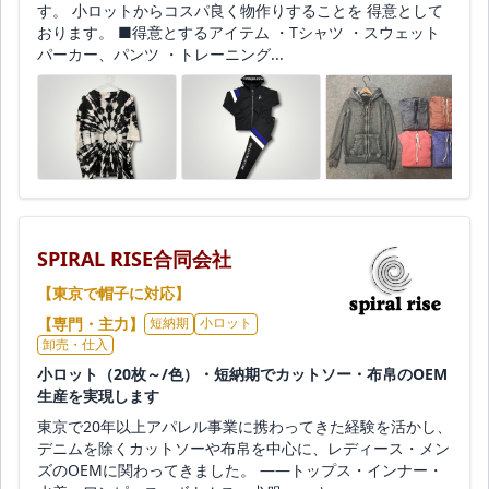
す。 小ロットからコスパ良く物作りすることを 得意として
おります。 ■得意とするアイテム ・Tシャツ ・スウェット
パーカー、パンツ ・トレーニング...
SPIRAL RISE合同会社
【東京で帽子に対応】
【専門・主力】
短納期
小ロット
卸売・仕入
小ロット（20枚～/色）・短納期でカットソー・布帛のOEM
生産を実現します
東京で20年以上アパレル事業に携わってきた経験を活かし、
デニムを除くカットソーや布帛を中心に、レディース・メン
ズのOEMに関わってきました。 ――トップス・インナー・