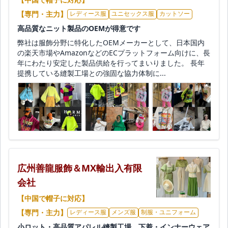
【専門・主力】
レディース服
ユニセックス服
カットソー
高品質なニット製品のOEMが得意です
弊社は服飾分野に特化したOEMメーカーとして、日本国内
の楽天市場やAmazonなどのECプラットフォーム向けに、長
年にわたり安定した製品供給を行ってまいりました。 長年
提携している縫製工場との強固な協力体制に...
広州善龍服飾＆MX輸出入有限
会社
【中国で帽子に対応】
【専門・主力】
レディース服
メンズ服
制服・ユニフォーム
小ロット・高品質アパレル縫製工場、下着・インナーウェア