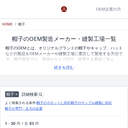
OEM企業の方
HOME
/
帽子
帽子のOEM製造メーカー・縫製工場一覧
帽子のOEMとは、オリジナルブランドの帽子やキャップ、ハット
などの製品をOEMメーカーや縫製工場に委託して製造する方法で
す。帽子製造では、形状やサイズ設計、使用する素材に加え、刺
繍やプリントなどの加工によってデザイン性や仕上がりが大きく
続きを読む
変わります。また、キャップやハットなど種類によって構造や製
造工程も異なります。オリジナルの帽子を製造する際は、サンプ
ル作成への対応や小ロット生産の可否、得意とする素材や加工技
術などを確認しながらOEMメーカーや縫製工場を選ぶことが重要
です。アパレルOEM検索では、帽子・キャップ・ハットの製造に
帽子 ×
詳細検索
対応するOEMメーカーや縫製工場を掲載しています。企業一覧を
よく検索される条件:
帽子の小ロットに対応
帽子のサンプル縫製に対応
比較しながら、条件に合ったOEMパートナーを探すことができま
帽子が専門・主力の企業
す。現在、帽子のOEM製造に対応するメーカー・縫製工場を83社
掲載しています。
1
-
30
件 / 全
83
件