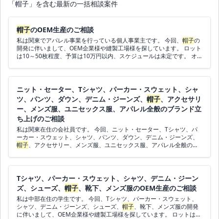
「帽子」を含む最新の一括相談案件
帽子
のOEM生産のご相談
私は関東でアパレル事業を行っている個人事業主です。 今回、
帽子
の
開発に伴いまして、OEM企業様や縫製工場様を探しています。 ロット
は10～50枚程度、予算は10万円以内、スケジュールは未定です。 オ
ンラインで打ち合わせができればエリアは問いません。 ご連絡お待ち
しております。
ニット・セーター、Tシャツ、パーカー・スウェット、シャ
ツ、パンツ、ダウン、デニム・ジーンズ、
帽子
、アクセサリ
ー、メンズ服、ユニセックス服、アパレル全般のブランド立
ち上げのご相談
私は関東在住の会社員です。 今回、ニット・セーター、Tシャツ、パ
ーカー・スウェット、シャツ、パンツ、ダウン、デニム・ジーンズ、
帽子
、アクセサリー、メンズ服、ユニセックス服、アパレル全般の開
発に伴いまして、ブランドの立ち上げから相談にのっていただける企
業様を探しています。 ロットは相談、予算は未定、スケジュールは相
談です。 日本のエリアの企業様からのご連絡を希望します。 ご連絡お
待ちしております。
Tシャツ、パーカー・スウェット、シャツ、デニム・ジーン
ズ、シューズ、
帽子
、靴下、メンズ服のOEM生産のご相談
私は中部在住の学生です。 今回、Tシャツ、パーカー・スウェット、
シャツ、デニム・ジーンズ、シューズ、
帽子
、靴下、メンズ服の開発
に伴いまして、OEM企業様や縫製工場様を探しています。 ロットは10