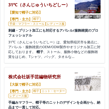
31℃（さんじゅういちどしー）
【愛知で帽子に対応】
【専門・主力】
帽子
手袋・マフラー・ストール
レディース服
刺繍・プリント加工にも対応するアパレル/服飾雑貨のプロ
フェッショナル
31℃（さんじゅういちどしー）は、愛知県稲沢市を拠点に、
アパレル・服飾雑貨のOEM/ODM製作やオリジナル加工に対
応しております。
帽子
、ストール、服飾小物などの服飾雑
貨をはじめ、Tシャツ、バッグ、タオルな...
株式会社坂手芸編物研究所
【大阪で帽子に対応】
【専門・主力】
帽子
ニット・セーター
レディース服
手編みマフラー、帽子等のニットのデザインを企画から、納
品まで一貫して対応。