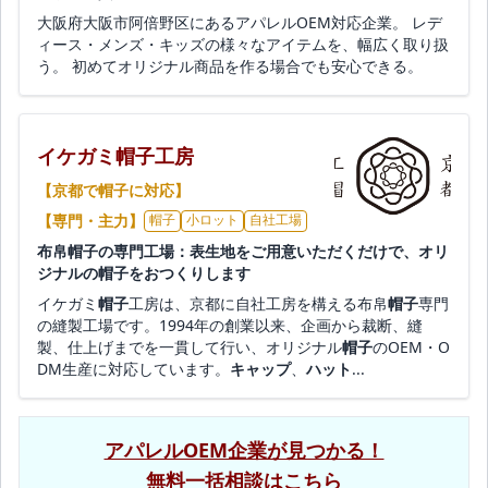
大阪府大阪市阿倍野区にあるアパレルOEM対応企業。 レデ
ィース・メンズ・キッズの様々なアイテムを、幅広く取り扱
う。 初めてオリジナル商品を作る場合でも安心できる。
イケガミ帽子工房
【京都で帽子に対応】
【専門・主力】
帽子
小ロット
自社工場
布帛帽子の専門工場：表生地をご用意いただくだけで、オリ
ジナルの帽子をおつくりします
イケガミ
帽子
工房は、京都に自社工房を構える布帛
帽子
専門
の縫製工場です。1994年の創業以来、企画から裁断、縫
製、仕上げまでを一貫して行い、オリジナル
帽子
のOEM・O
DM生産に対応しています。
キャップ
、
ハット
...
アパレルOEM企業が見つかる！
無料一括相談はこちら