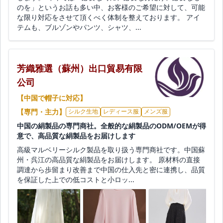
のを」というお話も多い中、お客様のご希望に対して、可能
な限り対応をさせて頂くべく体制を整えております。 アイ
テムも、ブルゾンやパンツ、シャツ、...
芳織雅選（蘇州）出口貿易有限
公司
【中国で帽子に対応】
【専門・主力】
シルク生地
レディース服
メンズ服
中国の絹製品の専門商社。全般的な絹製品のODM/OEMが得
意で、高品質な絹製品をお届けします
高級マルベリーシルク製品を取り扱う専門商社です。中国蘇
州・呉江の高品質な絹製品をお届けします。 原材料の直接
調達から歩留まり改善まで中国の仕入先と密に連携し、品質
を保証した上での低コストと小ロッ...