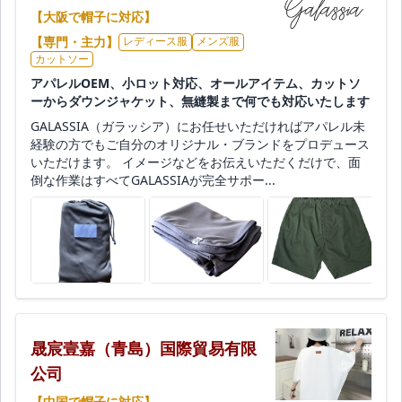
【大阪で帽子に対応】
【専門・主力】
レディース服
メンズ服
カットソー
アパレルOEM、小ロット対応、オールアイテム、カットソ
ーからダウンジャケット、無縫製まで何でも対応いたします
GALASSIA（ガラッシア）にお任せいただければアパレル未
経験の方でもご自分のオリジナル・ブランドをプロデュース
いただけます。 イメージなどをお伝えいただくだけで、面
倒な作業はすべてGALASSIAが完全サポー...
晟宸壹嘉（青島）国際貿易有限
公司
【中国で帽子に対応】