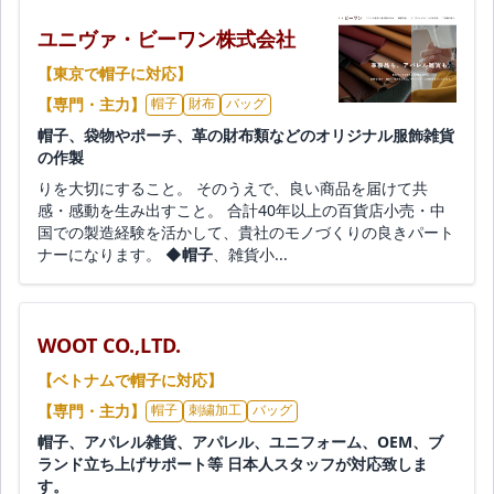
ユニヴァ・ビーワン株式会社
【東京で帽子に対応】
【専門・主力】
帽子
財布
バッグ
帽子、袋物やポーチ、革の財布類などのオリジナル服飾雑貨
の作製
りを大切にすること。 そのうえで、良い商品を届けて共
感・感動を生み出すこと。 合計40年以上の百貨店小売・中
国での製造経験を活かして、貴社のモノづくりの良きパート
ナーになります。 ◆
帽子
、雑貨小...
WOOT CO.,LTD.
【ベトナムで帽子に対応】
【専門・主力】
帽子
刺繍加工
バッグ
帽子、アパレル雑貨、アパレル、ユニフォーム、OEM、ブ
ランド立ち上げサポート等 日本人スタッフが対応致しま
す。