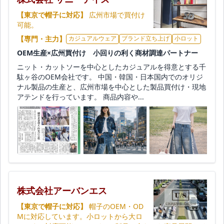
【東京で帽子に対応】
広州市場で買付け
可能。
【専門・主力】
カジュアルウェア
ブランド立ち上げ
小ロット
OEM生産×広州買付け 小回りの利く商材調達パートナー
ニット・カットソーを中心としたカジュアルを得意とする千
駄ヶ谷のOEM会社です。 中国・韓国・日本国内でのオリジ
ナル製品の生産と、広州市場を中心とした製品買付け・現地
アテンドを行っています。 商品内容や...
株式会社アーバンエス
【東京で帽子に対応】
帽子のOEM・OD
Mに対応しています。小ロットから大ロ