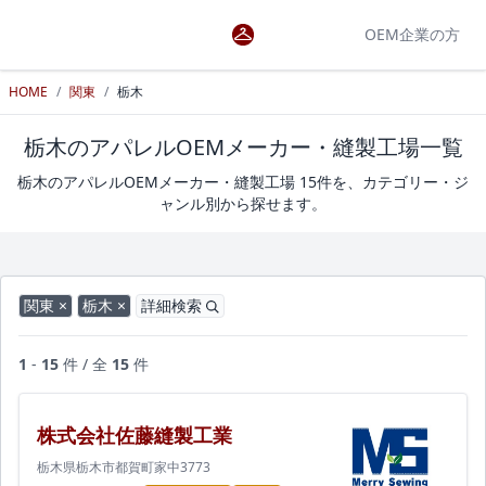
OEM企業の方
HOME
/
関東
/
栃木
栃木のアパレルOEMメーカー・縫製工場一覧
栃木のアパレルOEMメーカー・縫製工場 15件を、カテゴリー・ジ
ャンル別から探せます。
関東 ×
栃木 ×
詳細検索
1
-
15
件 / 全
15
件
株式会社佐藤縫製工業
栃木県栃木市都賀町家中3773