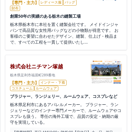
【専門・主力】
レディース服
バッグ
財布
創業50年の実績のある栃木の縫製工場
栃木県栃木市に本社を置く縫製会社です。 メイドインジャ
パンで高品質な女性用バッグなどの小物類が得意です。 お
客様のご要望に合わせたデザイン、縫製、仕上げ・検品ま
で、すべての工程を一貫して提供いたし...
株式会社ニチマン塚越
栃木県足利市福居町289番地
【専門・主力】
インナー・下着
コスチューム
ルームウェア
ブラジャー、ランジェリー、ルームウェア、コスプレなど
栃木県足利市にあるアパレルメーカー。 ブラジャー、ラン
ジェリーなどのインナー専門メーカーで、ルームウェアやコ
スプレも扱う。 専任の海外工場で、品質の安定・納期の厳
守を実現している。