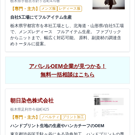
栃木県宇都宮市針ヶ谷町470番
【専門・主力】
メンズ服
レディース服
自社5工場にてフルアイテム生産
栃木県宇都宮市を本社工場とし、北海道・山形県/自社5工場
で、メンズレディース フルアイテム生産。 ファブリック
からニットまで、幅広く対応可能。 原料、副資材の調達含
めトータルに提案。
アパレルOEM企業が見つかる！
無料一括相談はこちら
朝日染色株式会社
栃木県足利市今福町425
【専門・主力】
ノベルティ
プリント加工
ハンドプリント生地の生産やハンカチーフのOEM
東京都渋谷区千駄ヶ谷にある染色加工、ハンドプリントの専