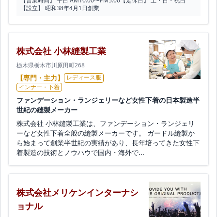
【営業時間】 平日 AM10:00〜PM5:00
【定休日】 土・日・祝日
【設立】 昭和38年4月1日創業
株式会社 小林縫製工業
栃木県栃木市川原田町268
【専門・主力】
レディース服
インナー・下着
ファンデーション・ランジェリーなど女性下着の日本製造半
世紀の縫製メーカー
株式会社 小林縫製工業は、ファンデーション・ランジェリ
ーなど女性下着全般の縫製メーカーです。 ガードル縫製か
ら始まって創業半世紀の実績があり、長年培ってきた女性下
着製造の技術とノウハウで国内・海外で...
株式会社メリケンインターナシ
ョナル