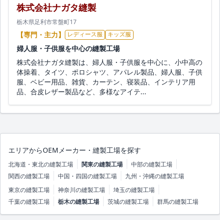
株式会社ナガタ縫製
栃木県足利市常盤町17
【専門・主力】
レディース服
キッズ服
婦人服・子供服を中心の縫製工場
株式会社ナガタ縫製は、婦人服・子供服を中心に、小中高の
体操着、タイツ、ポロシャツ、アパレル製品、婦人服、子供
服、ベビー用品、雑貨、カーテン、寝装品、インテリア用
品、合皮レザー製品など、多様なアイテ...
エリアからOEMメーカー・縫製工場を探す
北海道・東北の縫製工場
関東の縫製工場
中部の縫製工場
関西の縫製工場
中国・四国の縫製工場
九州・沖縄の縫製工場
東京の縫製工場
神奈川の縫製工場
埼玉の縫製工場
千葉の縫製工場
栃木の縫製工場
茨城の縫製工場
群馬の縫製工場