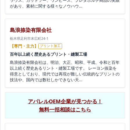
ラウス、カットソー、ワンピース、プレタポルテ商品の実績
があり、素材に関する様々なノウハウ...
島浪捺染有限会社
栃木県足利市末広町24-1
【専門・主力】
プリント加工
百年以上続く歴史あるプリント・縫製工場
島浪捺染有限会社は、明治、大正、昭和、平成、令和と百年
以上続く歴史あるリント・縫製工場です。 レーヨン抜染を
得意としており、現代では再現が難しい伝統的なプリントの
技法や、国内では数社しかできない天...
アパレルOEM企業が見つかる！
無料一括相談はこちら