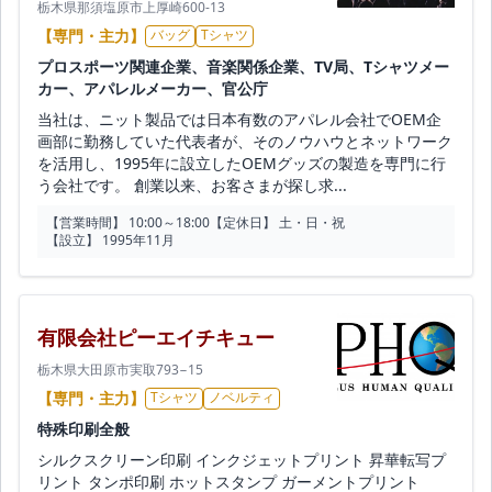
栃木県那須塩原市上厚崎600-13
【専門・主力】
バッグ
Tシャツ
プロスポーツ関連企業、音楽関係企業、TV局、Tシャツメー
カー、アパレルメーカー、官公庁
当社は、ニット製品では日本有数のアパレル会社でOEM企
画部に勤務していた代表者が、そのノウハウとネットワーク
を活用し、1995年に設立したOEMグッズの製造を専門に行
う会社です。 創業以来、お客さまが探し求...
【営業時間】 10:00～18:00
【定休日】 土・日・祝
【設立】 1995年11月
有限会社ピーエイチキュー
栃木県大田原市実取793−15
【専門・主力】
Tシャツ
ノベルティ
特殊印刷全般
シルクスクリーン印刷 インクジェットプリント 昇華転写プ
リント タンポ印刷 ホットスタンプ ガーメントプリント