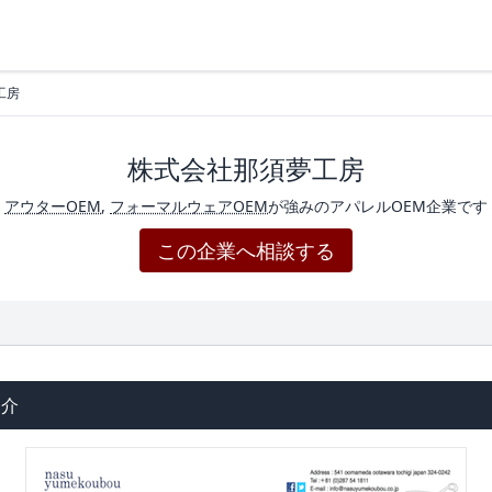
工房
株式会社那須夢工房
アウターOEM
,
フォーマルウェアOEM
が強みのアパレルOEM企業です
この企業へ相談する
紹介