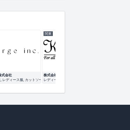
関東
関東
e株式会社
株式会社かなエール
株式会社奧山
, レディース服, カットソー
レディース服, メンズ服, キッズ服
レディース服, パ