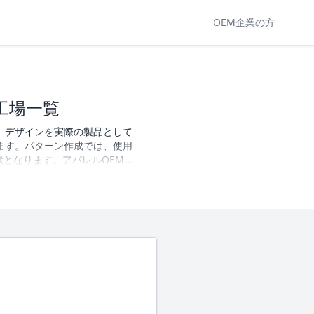
OEM企業の方
工場一覧
。デザインを実際の製品として
ます。パターン作成では、使用
となります。アパレルOEMで
柔軟性、縫製工程との連携など
キングやパターン作成に対応す
ことができます。現在、パター