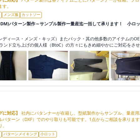
ます。
服
メンズ服
カットソー
/ODM)パターン製作～サンプル製作ー量産迄一括して承ります！ 小ロ
レディ―ス・メンズ・キッズ）またバック・其の他多数のアイテムのOE
ブランド立ち上げの個人様（BtoC）の方々にもきめ細やかにご対応をさせて
グに対応】
社内にパタンナーが在籍し、型紙製作からサンプル、量産用
ルパターン（DXF）でのやり取りも可能です。1点からご相談を承りま
り。
服
パターンメイキング
小ロット