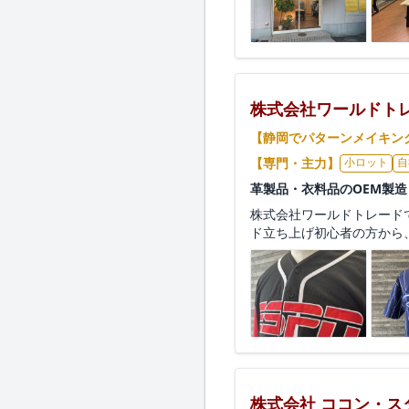
株式会社ワールドト
【静岡でパターンメイキン
【専門・主力】
小ロット
自
革製品・衣料品のOEM製
株式会社ワールドトレードで
ド立ち上げ初心者の方から、
株式会社 ココン・ス