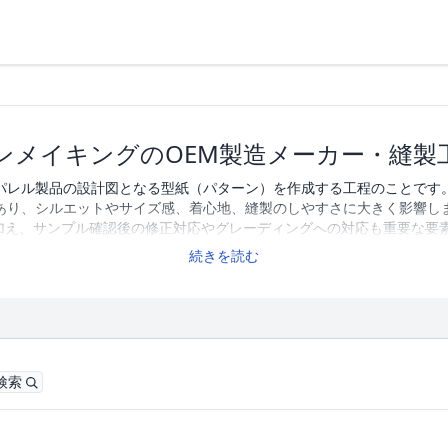
ンメイキングのOEM製造メーカー・縫製
パレル製品の設計図となる型紙（パターン）を作成する工程のことです
あり、シルエットやサイズ感、着心地、縫製のしやすさに大きく影響し
加え、サンプル確認後の修正対応やグレーディングへの対応も重要な要素
る際は、対応可能なアイテムや素材、パターン作成の実績、修正対応の
続きを読む
ーや業者を選ぶことが重要です。アパレルOEM検索では、パターンメイ
載しています。企業一覧を比較しながら、条件に合ったパートナーを探す
ンメイキングに対応するメーカー・業者を85社掲載しています。
検索