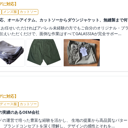
グに対応】
服
メンズ服
カットソー
対応、オールアイテム、カットソーからダウンジャケット、無縫製まで何
ア）にお任せいただければアパレル未経験の方でもご自分のオリジナル・ブ
えいただくだけで、面倒な作業はすべてGALASSIAが完全サポー...
グに対応】
ディース服
カットソー
の実績のあるOEM会社
ドの運営で培った豊富な経験を活かし、 生地の提案から高品質なパタ
 ブランドコンセプトを深く理解し、デザインの感性とそれを...