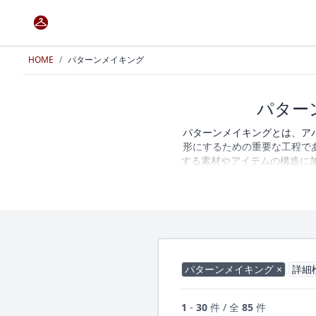
HOME
/
パターンメイキング
パター
パターンメイキングとは、ア
形にするための重要な工程で
する素材やアイテムの構造に
パターンメイキングを依頼す
を確認しながらOEMメーカ
るOEMメーカーや業者を掲
パターンメイキング ×
詳細
1
-
30
件 / 全
85
件