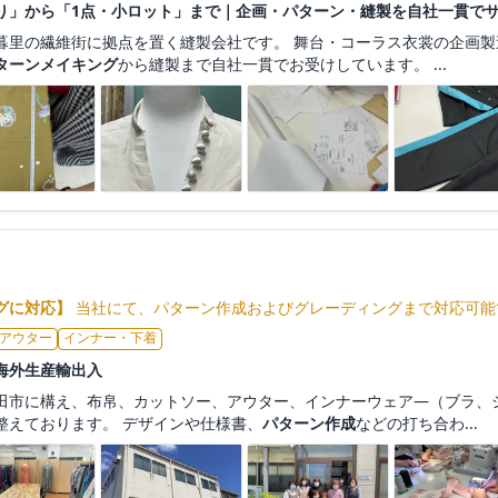
り」から「1点・小ロット」まで｜企画・パターン・縫製を自社一貫で
暮里の繊維街に拠点を置く縫製会社です。 舞台・コーラス衣裳の企画
ターンメイキング
から縫製まで自社一貫でお受けしています。 ...
グに対応】
当社にて、パターン作成およびグレーディングまで対応可能
アウター
インナー・下着
海外生産輸出入
田市に構え、布帛、カットソー、アウター、インナーウェア―（ブラ、
整えております。 デザインや仕様書、
パターン作成
などの打ち合わ...