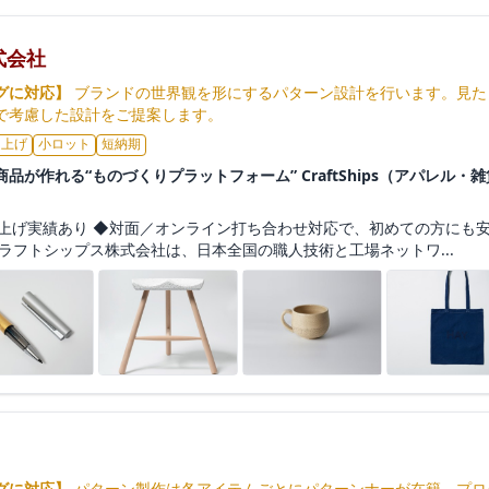
式会社
グに対応】
ブランドの世界観を形にするパターン設計を行います。見た
で考慮した設計をご提案します。
ち上げ
小ロット
短納期
品が作れる“ものづくりプラットフォーム” CraftShips（アパレル
）
上げ実績あり ◆対面／オンライン打ち合わせ対応で、初めての方にも安
ラフトシップス株式会社は、日本全国の職人技術と工場ネットワ...
グに対応】
パターン製作は各アイテムごとにパターンナーが在籍。プロ