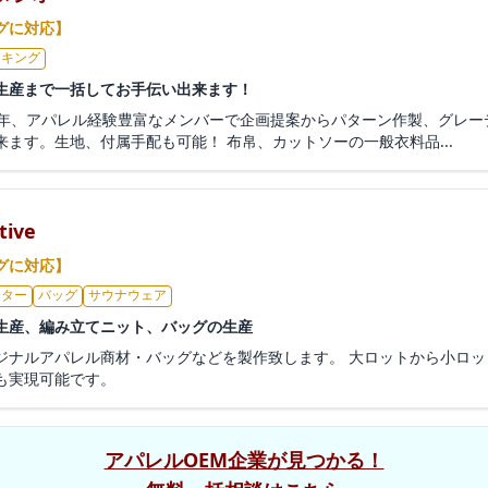
グに対応】
イキング
生産まで一括してお手伝い出来ます！
0年、アパレル経験豊富なメンバーで企画提案からパターン作製、グレー
ます。生地、付属手配も可能！ 布帛、カットソーの一般衣料品...
ive
グに対応】
ーター
バッグ
サウナウェア
生産、編み立てニット、バッグの生産
ジナルアパレル商材・バッグなどを製作致します。 大ロットから小ロ
も実現可能です。
アパレルOEM企業が見つかる！