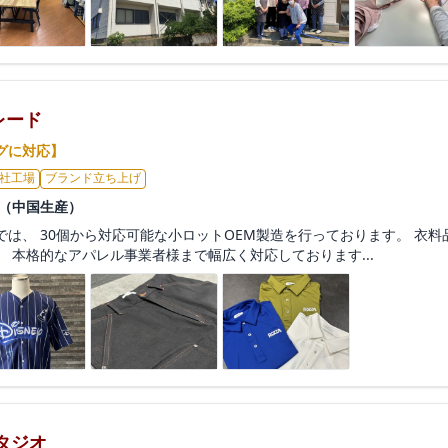
レード
グに対応】
社工場
ブランド立ち上げ
造（中国生産）
は、 30個から対応可能な小ロットOEM製造を行っております。 衣料
 本格的なアパレル事業者様まで幅広く対応しております...
タジオ