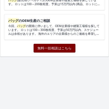
バッグ
(販売用/ノベルティ)のOEM企業様や縫製工場様を探していま
系） ・サイズ感： 現在、マチ約17cm・2仕切りのトート
バッグ
を使
す。 ロットは100～200枚程度、予算は15万円以内 (商品、ロットによ
っていますが、 ポーチ類を入れるとパンパンになりやすいと感じて
って予算は変わります) スケジュールは3ヶ月以内です。 海外(韓国、
います。 そのため、3仕切り＋タンブラーも入る前提で、下記のよ
中国)エリアの企業様からのご連絡を希望します。 ご連絡お待ちしてお
うなサイズを想定しています。 - 高さ：約25cm（内寸で24〜25cm
ります。
程度） - 横幅：約30〜32cm - マチ：約15〜16cm（仕切りの厚み
バッグ
のOEM生産のご相談
も考慮しつつ、詰めすぎず整理しやすい設計を希望） ・構造： - 3仕
切り ① 一番広い部屋：iPad／薄い13インチノートPC用 ②
今回、
バッグ
の開発に伴いまして、OEM企業様や縫製工場様を探して
中くらいの部屋：ガジェット用ポーチ（充電器・ケーブル・マウスな
います。 ロットは100～300枚程度、予算は50万円以内、スケジュー
ど） ③ 小さめの部屋：ティッシュ・ハンカチ・お茶セット用ポ
ルは余裕があります。 海外のエリアの企業様からのご連絡を希望しま
ーチ - 小物ポケット： 内側のサイドに、飴・のどスプレー・
す。 ご連絡お待ちしております。
リップなどを入れられる小さめポケットを1〜2個 - タンブラー／ペ
ットボトル用の布＋保冷シートポケット： ・500mlペットボト
無料一括相談はこちら
ル／細めのタンブラーが立てて入るサイズ感 ・銀色の保冷シー
トのみですと切れやすい印象があるため、 外側は布、内側に
薄い保冷シートを入れたポケットを、 3仕切りの一角（お茶
セット側）に設けたいと考えています - 底： ・少し固めの底
板を入れて、PCや飲み物を入れても安定するようにしたいです
・底面に定期券などを差し込めるカードポケットを1か所 - 仕
切りの着脱： ・3仕切りのパーツは、スナップボタン（金具）
で本体に固定し、 取り外し可能なインナー
バッグ
のような仕
様にできれば理想です ・
バッグ
の口元も、スナップボタンで軽
く閉じられるイメージです （ファスナーでなくても構いませ
ん） ▼ロット ロットは小さいですが、次のように考えています。 ・
試作サンプル：1〜2個 ・本番ロット：まずは約10個からスタート 将
来的には、上記トート
バッグ
の付属ポーチ（PC／iPadケース、ガジェ
ットポーチ、お茶セット用ポーチ）の製作もお願いしたいと考えてい
ます。 ▼ご相談したいこと ・上記仕様に近い
バッグ
の試作～小ロット
生産は可能でしょうか。 ・可能な場合、 - おおよその単価感（試作