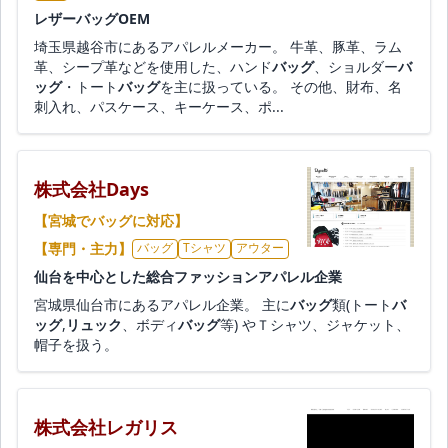
レザーバッグOEM
埼玉県越谷市にあるアパレルメーカー。 牛革、豚革、ラム
革、シープ革などを使用した、ハンド
バッグ
、ショルダー
バ
ッグ
・トート
バッグ
を主に扱っている。 その他、財布、名
刺入れ、パスケース、キーケース、ポ...
株式会社Days
【宮城でバッグに対応】
【専門・主力】
バッグ
Tシャツ
アウター
仙台を中心とした総合ファッションアパレル企業
宮城県仙台市にあるアパレル企業。 主に
バッグ
類(トート
バ
ッグ
,
リュック
、ボディ
バッグ
等) やＴシャツ、ジャケット、
帽子を扱う。
株式会社レガリス