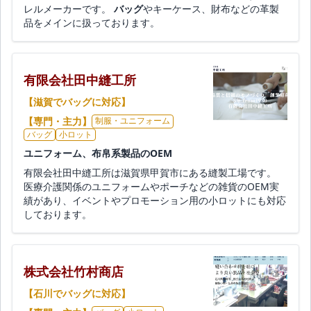
レルメーカーです。
バッグ
やキーケース、財布などの革製
品をメインに扱っております。
有限会社田中縫工所
【滋賀でバッグに対応】
【専門・主力】
制服・ユニフォーム
バッグ
小ロット
ユニフォーム、布帛系製品のOEM
有限会社田中縫工所は滋賀県甲賀市にある縫製工場です。
医療介護関係のユニフォームやポーチなどの雑貨のOEM実
績があり、イベントやプロモーション用の小ロットにも対応
しております。
株式会社竹村商店
【石川でバッグに対応】