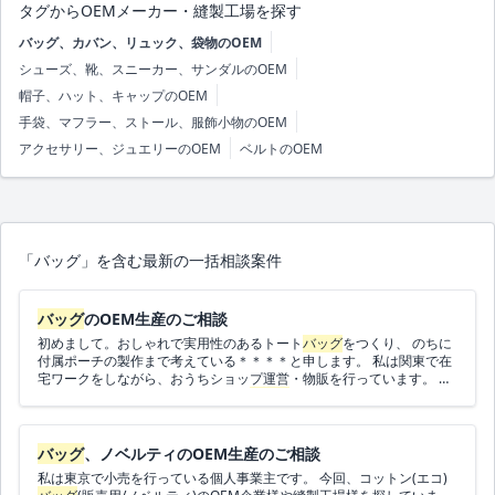
タグからOEMメーカー・縫製工場を探す
バッグ、カバン、リュック、袋物のOEM
シューズ、靴、スニーカー、サンダルのOEM
帽子、ハット、キャップのOEM
手袋、マフラー、ストール、服飾小物のOEM
アクセサリー、ジュエリーのOEM
ベルトのOEM
「バッグ」を含む最新の一括相談案件
バッグ
のOEM生産のご相談
初めまして。おしゃれで実用性のあるトート
バッグ
をつくり、 のちに
付属ポーチの製作まで考えている＊＊＊＊と申します。 私は関東で在
宅ワークをしながら、おうちショップ運営・物販を行っています。 今
回、在宅ワーカー向けのオリジナル
バッグ
ブランド立ち上げに伴い、
バッグ
のOEM企業様や縫製工場様を探しております。 ▼用途 在宅ワ
ーカー向けの「3仕切りブロックプリントトート」です。 PC／iPad、
ガジェット類、お茶セットが気持ちよく収まる ワークトートのイメー
バッグ
、ノベルティのOEM生産のご相談
ジです。 ▼
バッグ
の仕様イメージ ・外側：ブロックプリントなど柄布
私は東京で小売を行っている個人事業主です。 今回、コットン(エコ)
を使ったトート
バッグ
・内側：キャンバス系の生地（白〜ベージュ