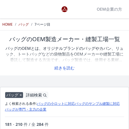
OEM企業の方
HOME
/
バッグ
/
7ページ目
バッグのOEM製造メーカー・縫製工場一覧
バッグのOEMとは、オリジナルブランドのバッグやカバン、リュ
ック、トートバッグなどの袋物製品をOEMメーカーや縫製工場に
委託して製造する方法です。バッグ製造では、使用する素材
（布・
レザー
・ナイロンなど）やサイズ設計、ポケットやファス
続きを読む
ナーなどの仕様によって、機能性や仕上がりが大きく変わりま
す。オリジナルバッグを製造する際は、サンプル作成への対応や
小ロット生産の可否、得意とする素材や加工技術などを確認しな
がらOEMメーカーや縫製工場を選ぶことが重要です。アパレル
OEM検索では、バッグ・カバン・リュックなどの製造に対応する
バッグ ×
詳細検索
OEMメーカーや縫製工場を掲載しています。企業一覧を比較しな
よく検索される条件:
バッグの小ロットに対応
バッグのサンプル縫製に対応
がら、条件に合ったOEMパートナーを探すことができます。現
バッグが専門・主力の企業
在、バッグのOEM製造に対応するメーカー・縫製工場を284社掲
載しています。
181
-
210
件 / 全
284
件