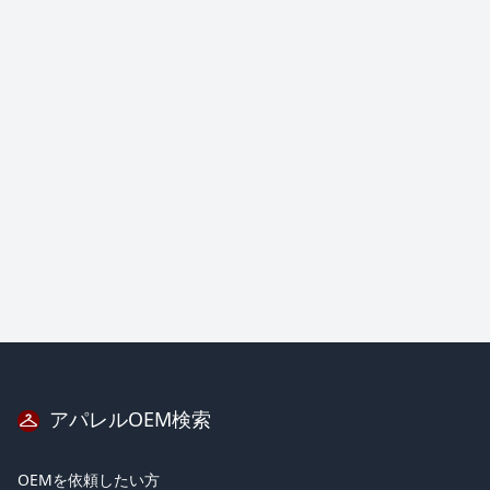
サンプル／10個ロット） - 生地持ち込み（ブロックプリント布）の
可否 - 仕様の詳細詰め（寸法・ポケット位置など）の進め方 - 納期
の目安 について教えていただけますと幸いです。 ロットが小さいで
すが、最初のブランド立ち上げ段階ですので、 相談に乗っていただけ
る工房様を探しております。 オンラインで打ち合わせができれば、エ
リアは問いません。 ご検討のうえ、ご返信いただけますと幸いです。
よろしくお願いいたします。 ＊＊＊＊
アパレルOEM検索
OEMを依頼したい方