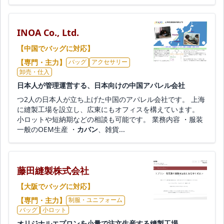
INOA Co., Ltd.
【中国でバッグに対応】
【専門・主力】
バッグ
アクセサリー
卸売・仕入
日本人が管理運営する、日本向けの中国アパレル会社
つ2人の日本人が立ち上げた中国のアパレル会社です。 上海
に縫製工場を設立し、広東にもオフィスを構えています。
小ロットや短納期などの相談も可能です。 業務内容 ・服装
一般のOEM生産 ・
カバン
、雑貨...
藤田縫製株式会社
【大阪でバッグに対応】
【専門・主力】
制服・ユニフォーム
バッグ
小ロット
オリジナルエプロンを小量で注文生産する縫製工場