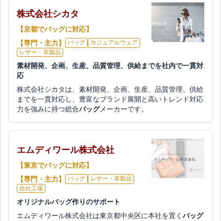
株式会社シカタ
【京都でバッグに対応】
【専門・主力】
バッグ
カジュアルウェア
レザー・革製品
素材開発、企画、生産、品質管理、供給までを社内で一貫対
応
株式会社シカタは、素材開発、企画、生産、品質管理、供給
までを一貫対応し、豊富なブランド展開と高いトレンド対応
力を強みに持つ総合
バッグ
メーカーです。
エムディワール株式会社
【東京でバッグに対応】
【専門・主力】
バッグ
レザー・革製品
自社工場
オリジナルバッグ作りのサポート
エムディワール株式会社は東京都中央区に本社を置く
バッグ