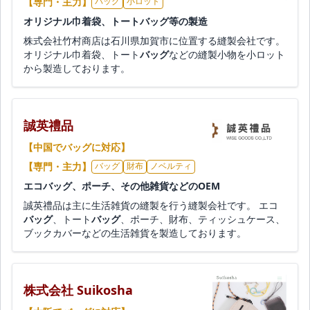
【専門・主力】
バッグ
小ロット
オリジナル巾着袋、トートバッグ等の製造
株式会社竹村商店は石川県加賀市に位置する縫製会社です。
オリジナル巾着袋、トート
バッグ
などの縫製小物を小ロット
から製造しております。
誠英禮品
【中国でバッグに対応】
【専門・主力】
バッグ
財布
ノベルティ
エコバッグ、ポーチ、その他雑貨などのOEM
誠英禮品は主に生活雑貨の縫製を行う縫製会社です。 エコ
バッグ
、トート
バッグ
、ポーチ、財布、ティッシュケース、
ブックカバーなどの生活雑貨を製造しております。
株式会社 Suikosha