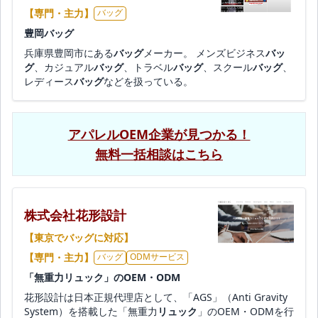
【専門・主力】
バッグ
豊岡バッグ
兵庫県豊岡市にある
バッグ
メーカー。 メンズビジネス
バッ
グ
、カジュアル
バッグ
、トラベル
バッグ
、スクール
バッグ
、
レディース
バッグ
などを扱っている。
アパレルOEM企業が見つかる！
無料一括相談はこちら
株式会社花形設計
【東京でバッグに対応】
【専門・主力】
バッグ
ODMサービス
「無重力リュック」のOEM・ODM
花形設計は日本正規代理店として、「AGS」（Anti Gravity
System）を搭載した「無重力
リュック
」のOEM・ODMを行