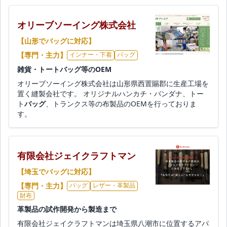
オリーブソーイング株式会社
【山形でバッグに対応】
【専門・主力】
インナー・下着
バッグ
雑貨・トートバッグ等のOEM
オリーブソーイング株式会社は山形県西置賜郡に生産工場を
置く縫製会社です。 オリジナルハンカチ・バンダナ、トー
ト
バッグ
、トランクス等の布製品のOEMを行っておりま
す。
有限会社ジェイクラフトマン
【埼玉でバッグに対応】
【専門・主力】
バッグ
レザー・革製品
財布
革製品の試作開発から製造まで
有限会社ジェイクラフトマンは埼玉県八潮市に位置するアパ