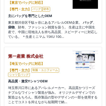
【東京でバッグに対応】
【専門・主力】
バッグ
財布
主にバッグを専門としたOEM
東京都渋谷区千駄ヶ谷にあるアパレルOEM企業。
バッグ
、
袋物
、財布、ファッション雑貨を扱う。 生産は主に中国生
産で、中国に現地法人を持ち高品質、スピーディーに対応し
ている。 ＊生産ミニマム 1SKU 100...
第一産業 株式会社
【埼玉でバッグに対応】
【専門・主力】
制服・ユニフォーム
シャツ
バッグ
高品質・激安YシャツOEM
埼玉県川口市にあるアパレルメーカー。 高品質かつリーズ
ナブルなワイシャツ製造が強み。 オリジナルデザインでの
製造はもちろん、既存製品の型やデザインの一部を使用する
ことでコストを抑えながら短期間で納...