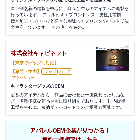
ロン割烹着の縫製を中心に、様々な布ものアイテムの縫製を
行っています。 フリル付きエプロンドレス、男性用前掛、
撥水加工エプロンなど様々な用途のエプロンを小ロットで注
文生産しています。 その他、布もの...
株式会社キャビネット
【東京でバッグに対応】
【専門・主力】
Tシャツ
バッグ
アクセサリー
キャラクターグッズのOEM
定番のアイテムから、作品に合わせた一風変わった商品な
ど、多種多様な商品企画に取り組んでおります。 国内提携
工場を中心に、短納期・小ロットでのご提案も可能です。
アパレルOEM企業が見つかる！
無料一括相談はこちら