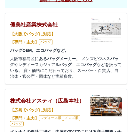
優美社産業株式会社
【大阪でバッグに対応】
【専門・主力】
バッグ
バッグOEM。エコバッグなど。
大阪市福島区にある
バッグ
メーカー。 メンズビジネス
バッ
グ
やレディースカジュアル
バッグ
、エコ
バッグ
などを扱って
いる。 質・価格にこだわっており、スーパー・百貨店、自
治体・官公庁・団体など実績多数。
株式会社アスティ（広島本社）
【広島でバッグに対応】
【専門・主力】
レディース服
メンズ服
バッグ
ベトナムの自社工場や、中国やアジアにおける商品開発・企