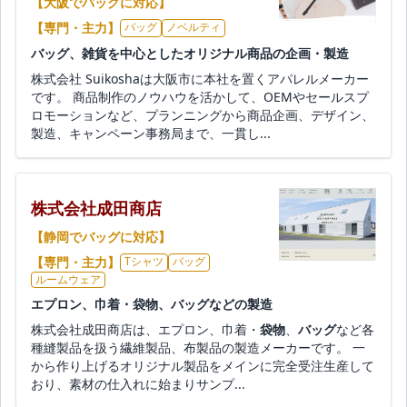
【大阪でバッグに対応】
【専門・主力】
バッグ
ノベルティ
バッグ、雑貨を中心としたオリジナル商品の企画・製造
株式会社 Suikoshaは大阪市に本社を置くアパレルメーカー
です。 商品制作のノウハウを活かして、OEMやセールスプ
ロモーションなど、プランニングから商品企画、デザイン、
製造、キャンペーン事務局まで、一貫し...
株式会社成田商店
【静岡でバッグに対応】
【専門・主力】
Tシャツ
バッグ
ルームウェア
エプロン、巾着・袋物、バッグなどの製造
株式会社成田商店は、エプロン、巾着・
袋物
、
バッグ
など各
種縫製品を扱う繊維製品、布製品の製造メーカーです。 一
から作り上げるオリジナル製品をメインに完全受注生産して
おり、素材の仕入れに始まりサンプ...