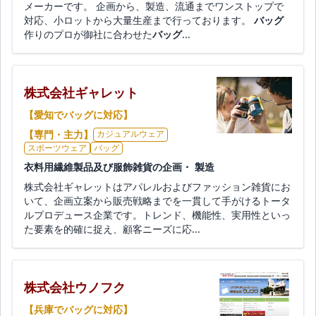
メーカーです。 企画から、製造、流通までワンストップで
対応、小ロットから大量生産まで行っております。
バッグ
作りのプロが御社に合わせた
バッグ
...
株式会社ギャレット
【愛知でバッグに対応】
【専門・主力】
カジュアルウェア
スポーツウェア
バッグ
衣料用繊維製品及び服飾雑貨の企画・ 製造
株式会社ギャレットはアパレルおよびファッション雑貨にお
いて、企画立案から販売戦略までを一貫して手がけるトータ
ルプロデュース企業です。トレンド、機能性、実用性といっ
た要素を的確に捉え、顧客ニーズに応...
株式会社ウノフク
【兵庫でバッグに対応】