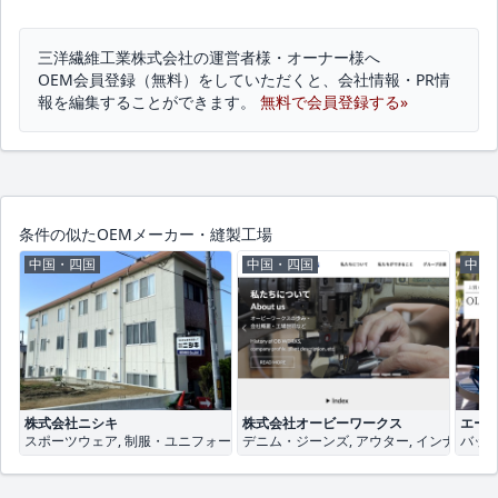
三洋繊維工業株式会社の運営者様・オーナー様へ
OEM会員登録（無料）をしていただくと、会社情報・PR情
報を編集することができます。
無料で会員登録する»
条件の似たOEMメーカー・縫製工場
中国・四国
中国・四国
中国
株式会社ニシキ
株式会社オービーワークス
エー
スポーツウェア, 制服・ユニフォーム, ベビー服
デニム・ジーンズ, アウター, インナー・下
バッグ