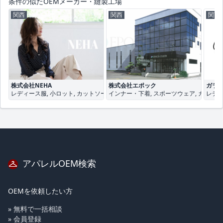
条件の似たOEMメーカー・縫製工場
関西
関西
関西
株式会社NEHA
株式会社エポック
ガラ
レディース服, 小ロット, カットソー
インナー・下着, スポーツウェア, カットソ
レディ
アパレルOEM検索
OEMを依頼したい方
» 無料で一括相談
» 会員登録