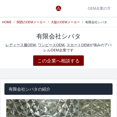
OEM企業の方
HOME
/
関西のOEMメーカー
/
大阪のOEMメーカー
/
有限会社シバタ
有限会社シバタ
レディース服OEM
,
ワンピースOEM
,
スカートOEM
が強みのアパ
レルOEM企業です
この企業へ相談する
有限会社シバタの紹介