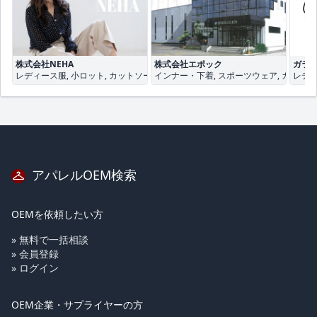
株式会社NEHA
株式会社エポック
ガラ
レディース服, 小ロット, カットソー
インナー・下着, スポーツウェア, カットソ
レディ
アパレルOEM検索
OEMを依頼したい方
» 無料で一括相談
» 会員登録
» ログイン
OEM企業・サプライヤーの方