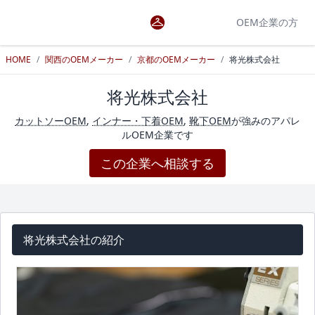
OEM企業の方
HOME
/
関西のOEMメーカー
/
京都のOEMメーカー
/
将光株式会社
将光株式会社
カットソーOEM
,
インナー・下着OEM
,
靴下OEM
が強みのアパレ
ルOEM企業です
この企業へ相談する
将光株式会社の紹介