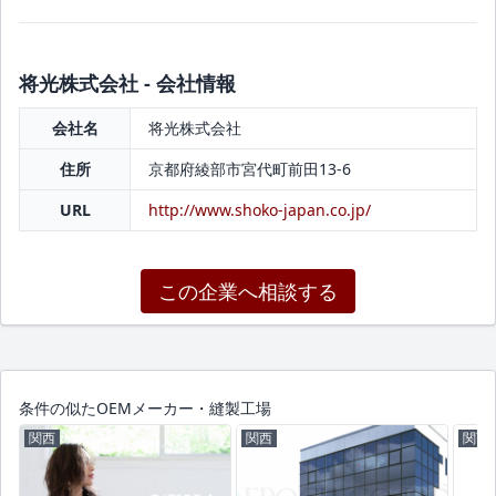
将光株式会社 - 会社情報
会社名
将光株式会社
住所
京都府綾部市宮代町前田13-6
URL
http://www.shoko-japan.co.jp/
この企業へ相談する
条件の似たOEMメーカー・縫製工場
関西
関西
関西