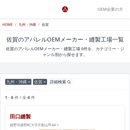
OEM企業の方
HOME
/
九州・沖縄
/
佐賀
佐賀のアパレルOEMメーカー・縫製工場一覧
佐賀のアパレルOEMメーカー・縫製工場 6件を、カテゴリー・ジ
ャンル別から探せます。
九州・沖縄 ×
佐賀 ×
詳細検索
1
-
6
件 / 全
6
件
田口縫製
嬉野市嬉野町大字不動山甲44-1