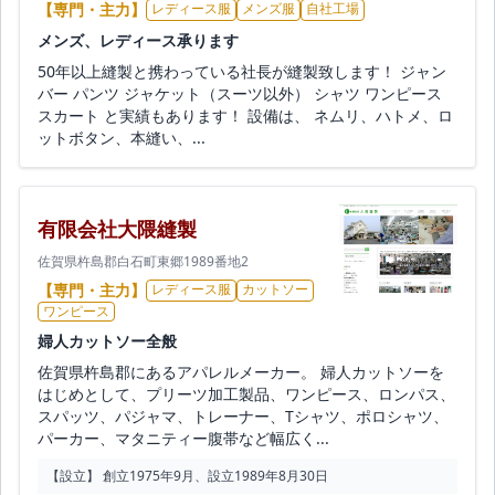
【専門・主力】
レディース服
メンズ服
自社工場
メンズ、レディース承ります
50年以上縫製と携わっている社長が縫製致します！ ジャン
バー パンツ ジャケット（スーツ以外） シャツ ワンピース
スカート と実績もあります！ 設備は、 ネムリ、ハトメ、ロ
ットボタン、本縫い、...
有限会社大隈縫製
佐賀県杵島郡白石町東郷1989番地2
【専門・主力】
レディース服
カットソー
ワンピース
婦人カットソー全般
佐賀県杵島郡にあるアパレルメーカー。 婦人カットソーを
はじめとして、プリーツ加工製品、ワンピース、ロンパス、
スパッツ、パジャマ、トレーナー、Tシャツ、ポロシャツ、
パーカー、マタニティー腹帯など幅広く...
【設立】 創立1975年9月、設立1989年8月30日