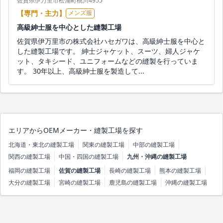
佐賀県伊万里市松浦町桃川4955
【専門・主力】
メンズ服
高級紳士服を中心とした縫製工場
佐賀県伊万里市の株式会社ハセガワは、高級紳士服を中心と
した縫製工場です。 紳士ジャケット、スーツ、婦人ジャケ
ット、タキシード、ユニフォームなどの縫製を行っていま
す。 30年以上、高級紳士服を製造して...
エリアからOEMメーカー・縫製工場を探す
北海道・東北の縫製工場
関東の縫製工場
中部の縫製工場
関西の縫製工場
中国・四国の縫製工場
九州・沖縄の縫製工場
福岡の縫製工場
佐賀の縫製工場
長崎の縫製工場
熊本の縫製工場
大分の縫製工場
宮崎の縫製工場
鹿児島の縫製工場
沖縄の縫製工場