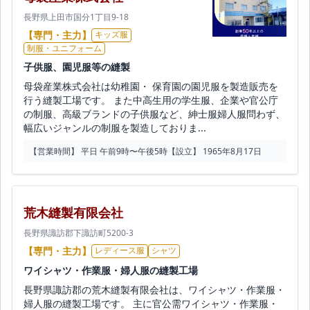
長野県上田市国分1丁目9-18
【専門・主力】
キッズ服
制服・ユニフォーム
子供服、園児服等の縫製
母袋産業株式会社は幼稚園・ 保育園の園児服を製造販売を
行う縫製工場です。 また中高生用の学生服、企業や官公庁
の制服、高級ブランドの子供服など、紳士服婦人服問わず、
幅広いジャンルの制服を製造しておりま...
【営業時間】 平日 午前9時〜午後5時
【設立】 1965年8月17日
荒木縫製有限会社
長野県諏訪郡下諏訪町5200-3
【専門・主力】
レディース服
シャツ
ワイシャツ・作業服・婦人服の縫製工場
長野県諏訪郡の荒木縫製有限会社は、ワイシャツ・作業服・
婦人服の縫製工場です。 主に官公需ワイシャツ・作業服・