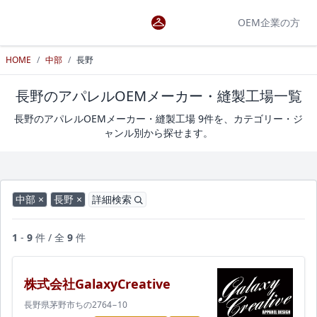
OEM企業の方
HOME
/
中部
/
長野
長野のアパレルOEMメーカー・縫製工場一覧
長野のアパレルOEMメーカー・縫製工場 9件を、カテゴリー・ジ
ャンル別から探せます。
中部 ×
長野 ×
詳細検索
1
-
9
件 / 全
9
件
株式会社GalaxyCreative
長野県茅野市ちの2764−10