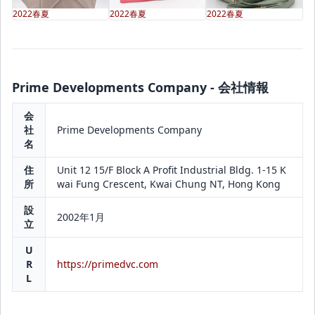
2022春夏
2022春夏
2022春夏
Prime Developments Company - 会社情報
会
社
Prime Developments Company
名
住
Unit 12 15/F Block A Profit Industrial Bldg. 1-15 K
所
wai Fung Crescent, Kwai Chung NT, Hong Kong
設
2002年1月
立
U
R
https://primedvc.com
L