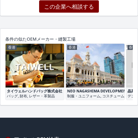
この企業へ相談する
条件の似たOEMメーカー・縫製工場
香港
香港
香港
タイウェルハンドバッグ株式会社
NEO NAGASHIMA DEVELOPMENT CO.,L
晶苑
バッグ, 財布, レザー・革製品
制服・ユニフォーム, コスチューム
デニム