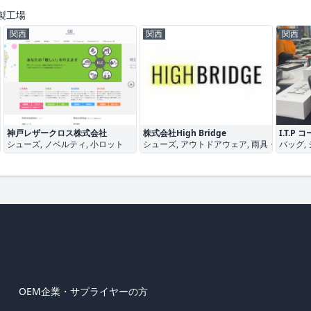
製工場
関西
関西
関西
神戸レザークロス株式会社
株式会社High Bridge
I.T.P
ザー・革製品
シューズ, ノベルティ, 小ロット
シューズ, アウトドアウェア, 雨具・レインギ
バッグ,
OEM企業・サプライヤーの方