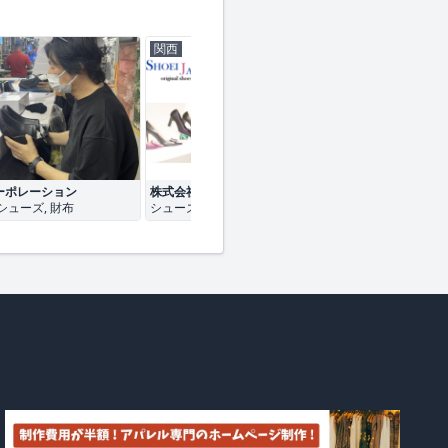
関西
関西
 コーポレーション
株式会社ショウエイジャパン
ＢＯＭＩ株式会
ア
 シューズ, 財布
シューズ, レザー・革製品
レディース服, シュ