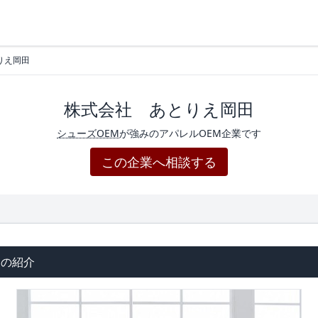
りえ岡田
株式会社 あとりえ岡田
シューズOEM
が強みのアパレルOEM企業です
この企業へ相談する
田の紹介