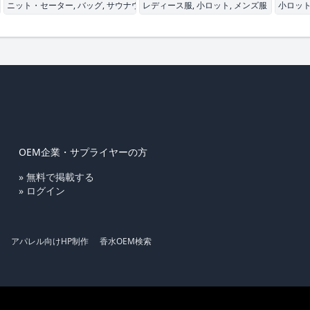
上げ
ニット・セーター, バッグ, サウナウェア
レディース服, 小ロット, メンズ服
小ロット
OEM企業・サプライヤーの方
» 無料で掲載する
» ログイン
アパレル向けHP制作
香水OEM検索