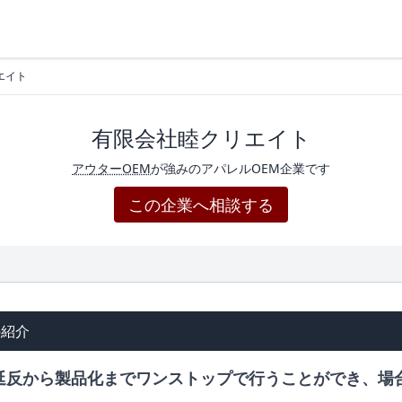
エイト
有限会社睦クリエイト
アウターOEM
が強みのアパレルOEM企業です
この企業へ相談する
の紹介
延反から製品化までワンストップで行うことができ、場