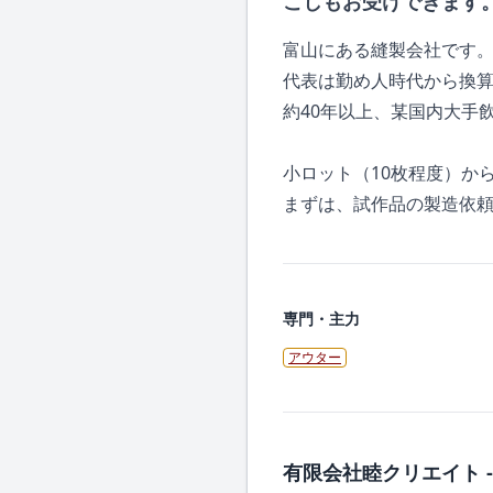
こしもお受けできます
富山にある縫製会社です
代表は勤め人時代から換算
約40年以上、某国内大手
小ロット（10枚程度）か
まずは、試作品の製造依
専門・主力
アウター
有限会社睦クリエイト -