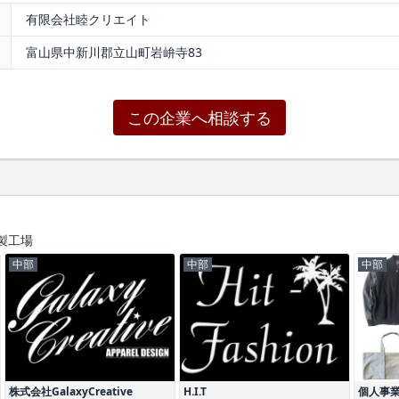
有限会社睦クリエイト
富山県中新川郡立山町岩峅寺83
この企業へ相談する
製工場
中部
中部
中部
株式会社GalaxyCreative
H.I.T
個人事