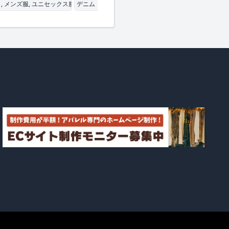
, メンズ服, ユニセックス服
デニム・ジーンズ, パーカー・スウェット, アウター
小ロット, カット