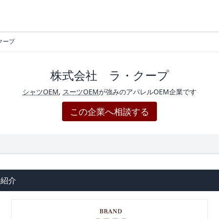
クープ
株式会社 ラ・クープ
シャツOEM
,
スーツOEM
が強みのアパレルOEM企業です
この企業へ相談する
の紹介