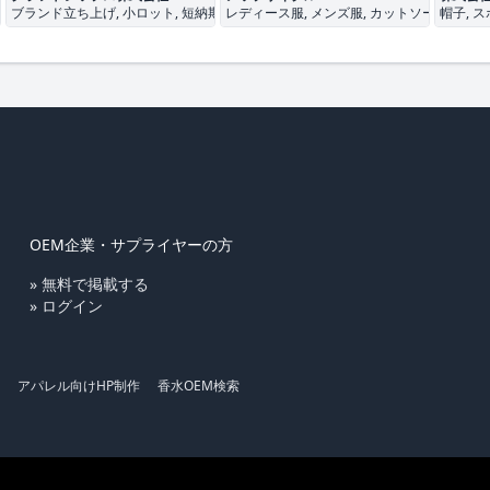
ース服
ブランド立ち上げ, 小ロット, 短納期
レディース服, メンズ服, カットソー
帽子, 
OEM企業・サプライヤーの方
» 無料で掲載する
» ログイン
アパレル向けHP制作
香水OEM検索