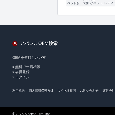
ペット服・犬服, 小ロット, レディ
アパレルOEM検索
OEMを依頼したい方
» 無料で一括相談
» 会員登録
» ログイン
利用規約
個人情報保護方針
よくある質問
お問い合わせ
運営会社
©2026 Normalism Inc.