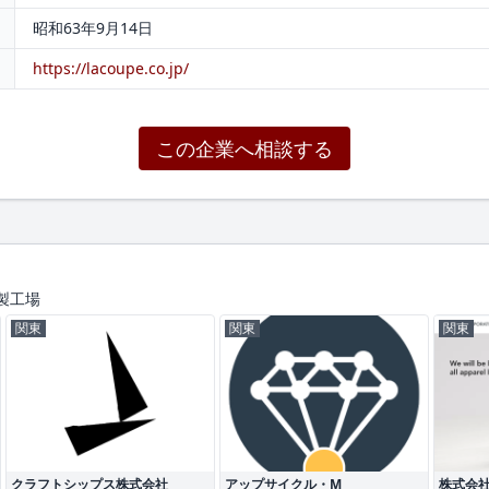
昭和63年9月14日
https://lacoupe.co.jp/
この企業へ相談する
製工場
関東
関東
関東
クラフトシップス株式会社
アップサイクル・M
株式会