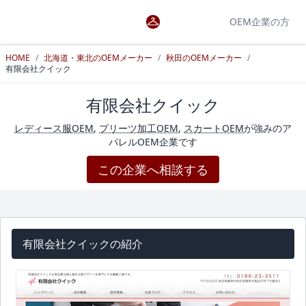
OEM企業の方
HOME
/
北海道・東北のOEMメーカー
/
秋田のOEMメーカー
/
有限会社クイック
有限会社クイック
レディース服OEM
,
プリーツ加工OEM
,
スカートOEM
が強みのア
パレルOEM企業です
この企業へ相談する
有限会社クイックの紹介