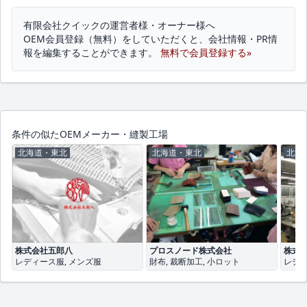
有限会社クイックの運営者様・オーナー様へ
OEM会員登録（無料）をしていただくと、会社情報・PR情
報を編集することができます。
無料で会員登録する»
条件の似たOEMメーカー・縫製工場
北海道・東北
北海道・東北
北海
株式会社五郎八
プロスノード株式会社
株式
レディース服, メンズ服
財布, 裁断加工, 小ロット
レディ