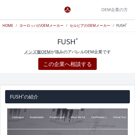
OEM企業の方
HOME
/
ヨーロッパのOEMメーカー
/
セルビアのOEMメーカー
/
FUSH˚
FUSH˚
メンズ服OEM
が強みのアパレルOEM企業です
この企業へ相談する
FUSH˚の紹介