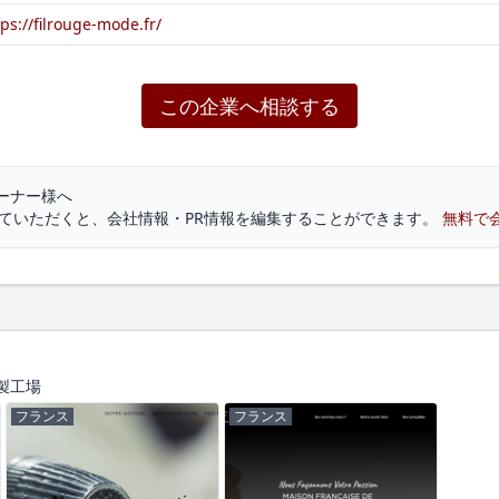
tps://filrouge-mode.fr/
この企業へ相談する
オーナー様へ
していただくと、会社情報・PR情報を編集することができます。
無料で
製工場
フランス
フランス